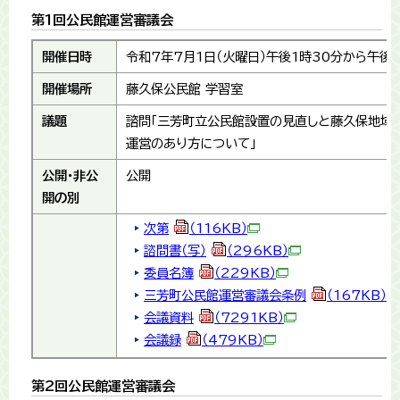
第1回公民館運営審議会
開催日時
令和7年7月1日（火曜日）午後1時30分から午後
開催場所
藤久保公民館 学習室
議題
諮問「三芳町立公民館設置の見直しと藤久保地域
運営のあり方について」
公開・非公
公開
開の別
次第
（116KB）
諮問書（写）
（296KB）
委員名簿
（229KB）
三芳町公民館運営審議会条例
（167KB）
会議資料
（7291KB）
会議録
（479KB）
第2回公民館運営審議会