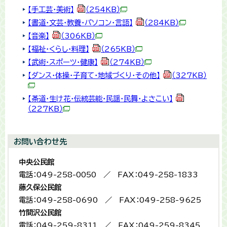
【手工芸・美術】
（254KB）
【書道・文芸・教養・パソコン・言語】
（284KB）
【音楽】
（306KB）
【福祉・くらし・料理】
（265KB）
【武術・スポーツ・健康】
（274KB）
【ダンス・体操・子育て・地域づくり・その他】
（327KB）
【茶道・生け花・伝統芸能・民謡・民舞・よさこい】
（227KB）
お問い合わせ先
中央公民館
電話：049-258-0050 ／ FAX：049-258-1833
藤久保公民館
電話：049-258-0690 ／ FAX：049-258-9625
竹間沢公民館
電話：049-259-8311 ／ FAX：049-259-8345