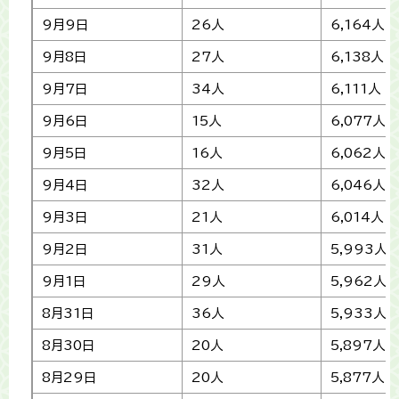
9月9日
26人
6,164人
9月8日
27人
6,138人
9月7日
34人
6,111人
9月6日
15人
6,077人
9月5日
16人
6,062人
9月4日
32人
6,046人
9月3日
21人
6,014人
9月2日
31人
5,993人
9月1日
29人
5,962人
8月31日
36人
5,933人
8月30日
20人
5,897人
8月29日
20人
5,877人