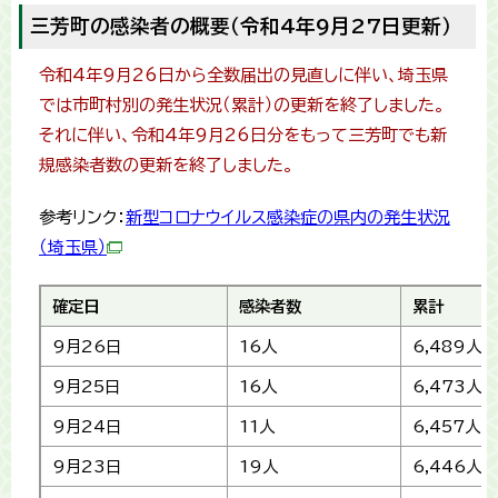
三芳町の感染者の概要（令和4年9月27日更新）
令和4年9月26日から全数届出の見直しに伴い、埼玉県
では市町村別の発生状況（累計）の更新を終了しました。
それに伴い、令和4年9月26日分をもって三芳町でも新
規感染者数の更新を終了しました。
参考リンク：
新型コロナウイルス感染症の県内の発生状況
（埼玉県）
確定日
感染者数
累計
9月26日
16人
6,489人
9月25日
16人
6,473人
9月24日
11人
6,457人
9月23日
19人
6,446人