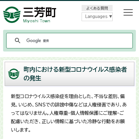
メニューをスキップします
よくある質問
Languages
町内における新型コロナウイルス感染者
の発生
新型コロナウイルス感染症を理由とした、不当な差別、偏
見、いじめ、SNSでの誹謗中傷などは人権侵害であり、あ
ってはなりません。人権尊重・個人情報保護にご理解・ご
配慮いただき、正しい情報に基づいた冷静な行動をお願
いします。