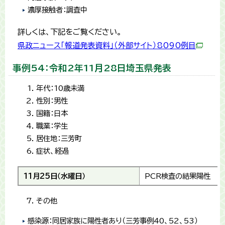
濃厚接触者：調査中
詳しくは、下記をご覧ください。
県政ニュース「報道発表資料」（外部サイト）8090例目
事例54：令和2年11月28日埼玉県発表
年代：10歳未満
性別：男性
国籍：日本
職業：学生
居住地：三芳町
症状、経過
11月25日（水曜日）
PCR検査の結果陽性
その他
感染源：同居家族に陽性者あり（三芳事例40、52、53）