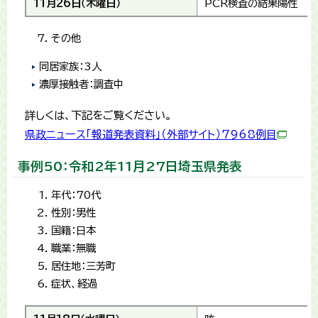
11月26日（木曜日）
PCR検査の結果陽性
その他
同居家族：3人
濃厚接触者：調査中
詳しくは、下記をご覧ください。
県政ニュース「報道発表資料」（外部サイト）7968例目
事例50：令和2年11月27日埼玉県発表
年代：70代
性別：男性
国籍：日本
職業：無職
居住地：三芳町
症状、経過