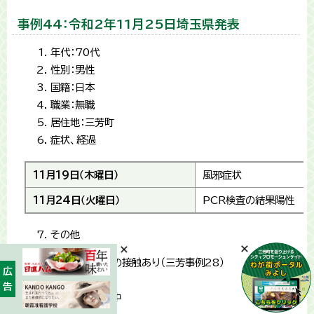
事例44：令和2年11月25日埼玉県発表
年代：70代
性別：男性
国籍：日本
職業：無職
居住地：三芳町
症状、経過
11月19日（木曜日）
風邪症状
11月24日（火曜日）
PCR検査の結果陽性
その他
感染源：陽性者との接触あり（三芳事例28）
広告
同居家族：なし
濃厚接触者：調査中