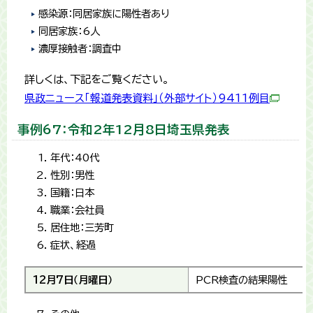
感染源：同居家族に陽性者あり
同居家族：6人
濃厚接触者：調査中
詳しくは、下記をご覧ください。
県政ニュース「報道発表資料」（外部サイト）9411例目
事例67：令和2年12月8日埼玉県発表
年代：40代
性別：男性
国籍：日本
職業：会社員
居住地：三芳町
症状、経過
12月7日（月曜日）
PCR検査の結果陽性