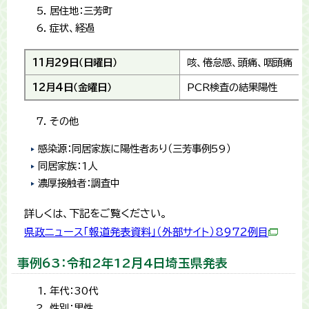
居住地：三芳町
症状、経過
11月29日（日曜日）
咳、倦怠感、頭痛、咽頭痛
12月4日（金曜日）
PCR検査の結果陽性
その他
感染源：同居家族に陽性者あり（三芳事例59）
同居家族：1人
濃厚接触者：調査中
詳しくは、下記をご覧ください。
県政ニュース「報道発表資料」（外部サイト）8972例目
事例63：令和2年12月4日埼玉県発表
年代：30代
性別：男性