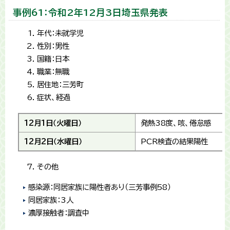
事例61：令和2年12月3日埼玉県発表
年代：未就学児
性別：男性
国籍：日本
職業：無職
居住地：三芳町
症状、経過
12月1日（火曜日）
発熱38度、咳、倦怠感
12月2日（水曜日）
PCR検査の結果陽性
その他
感染源：同居家族に陽性者あり（三芳事例58）
同居家族：3人
濃厚接触者：調査中