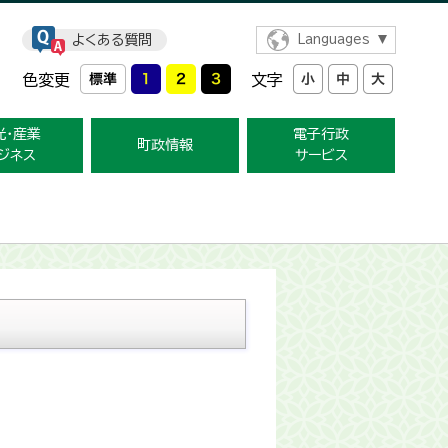
よくある質問
Languages
色変更
文字
光・産業
電子行政
町政情報
ジネス
サービス