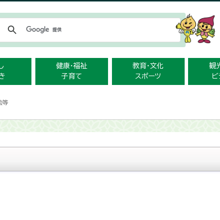
メニューをスキップします
し
健康・福祉
教育・文化
観
き
子育て
スポーツ
ビ
会等