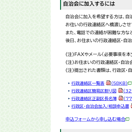
自治会に加入するには
自治会に加入を希望する方は、自
お住いの行政連絡区へ橋渡しさせ
また、電話での連絡が困難な方な
後日、お住まいの行政連絡区・自
(注)FAXやメール（必要事項を
(注)お住まいの行政連絡区・自
(注)提出された書類は、行政区・
行政連絡区一覧表
（58KB）
行政連絡区簡易区割り図
（32
行政連絡区正副区長名簿
（77
行政区・自治会加入/相談申込書
申込フォームから申し込む場合