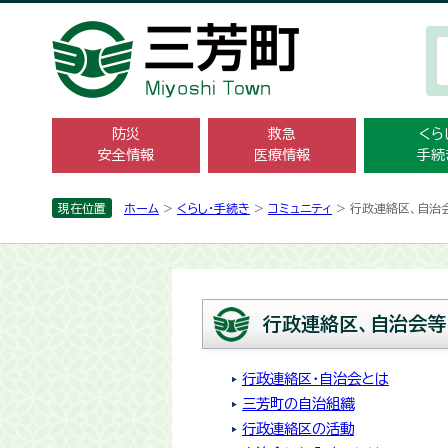
防災
救急
くら
安全情報
医療情報
手続
現在位置
ホーム
>
くらし・手続き
>
コミュニティ
> 行政連絡区、自治
行政連絡区、自治会等
行政連絡区・自治会とは
三芳町の自治組織
行政連絡区の活動