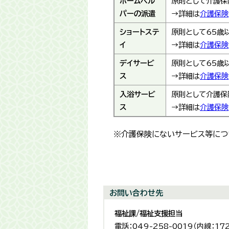
ホームヘル
原則として介護保
パーの派遣
→詳細は
介護保険
ショートステ
原則として65歳
イ
→詳細は
介護保険
デイサービ
原則として65歳
ス
→詳細は
介護保険
入浴サービ
原則として介護保
ス
→詳細は
介護保険
※介護保険にないサービス等につ
お問い合わせ先
福祉課/福祉支援担当
電話：049-258-0019（内線：17