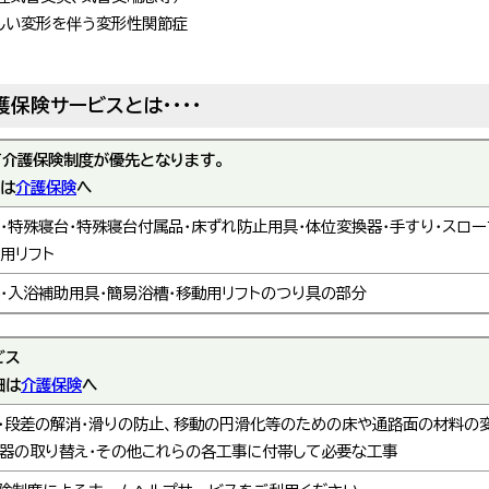
しい変形を伴う変形性関節症
保険サービスとは・・・・
て介護保険制度が優先となります。
細は
介護保険
へ
・特殊寝台・特殊寝台付属品・床ずれ防止用具・体位変換器・手すり・スロー
用リフト
・入浴補助用具・簡易浴槽・移動用リフトのつり具の部分
ビス
細は
介護保険
へ
・段差の解消・滑りの防止、移動の円滑化等のための床や通路面の材料の
器の取り替え・その他これらの各工事に付帯して必要な工事