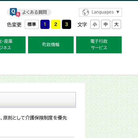
よくある質問
Languages
色変更
文字
光・産業
電子行政
町政情報
ジネス
サービス
、原則として介護保険制度を優先