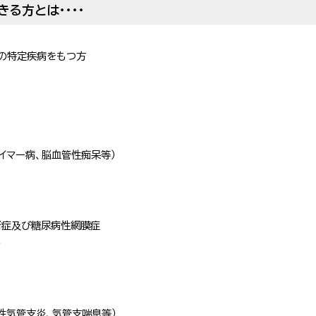
る方とは・・・・
類の特定疾病をもつ方
イマー病、脳血管性痴呆等）
腎症及び糖尿病性網膜症
）
性気管支炎、気管支喘息等）