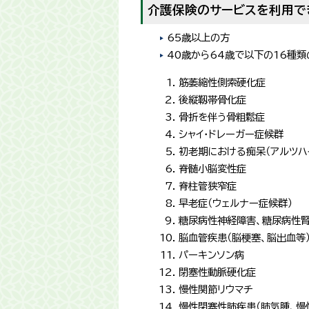
介護保険のサービスを利用でき
65歳以上の方
40歳から64歳で以下の16種
筋萎縮性側索硬化症
後縦靱帯骨化症
骨折を伴う骨粗鬆症
シャイ・ドレーガー症候群
初老期における痴呆（アルツハ
脊髄小脳変性症
脊柱管狭窄症
早老症（ウェルナー症候群）
糖尿病性神経障害、糖尿病性
脳血管疾患（脳梗塞、脳出血等
パーキンソン病
閉塞性動脈硬化症
慢性関節リウマチ
慢性閉塞性肺疾患（肺気腫、慢