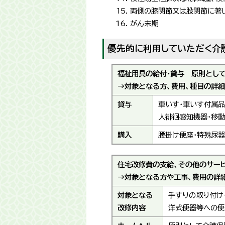
両側の膝関節又は股関節に著
がん末期
優先的に利用していただく介護
福祉用具の給付・貸与 原則とし
→対象となる方、費用、種目の詳
貸与
車いす・車いす付属品
人徘徊感知機器・移動
購入
腰掛け便座・特殊尿器
住宅改修費の支給、その他のサー
→対象となる方や工事、費用の詳
対象となる
手すりの取り付け
改修内容
洋式便器等への便