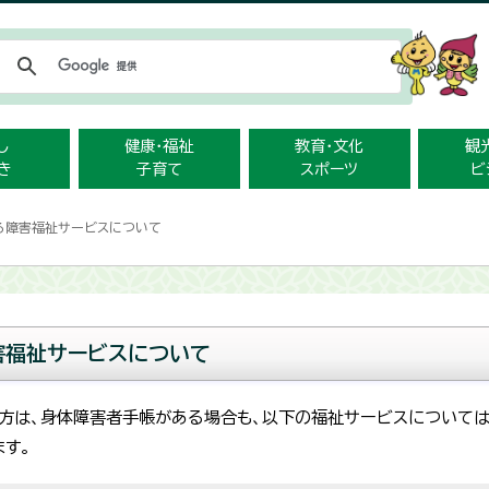
メニューをスキップします
し
健康・福祉
教育・文化
観
き
子育て
スポーツ
ビ
る障害福祉サービスについて
害福祉サービスについて
方は、身体障害者手帳がある場合も、以下の福祉サービスについては
す。