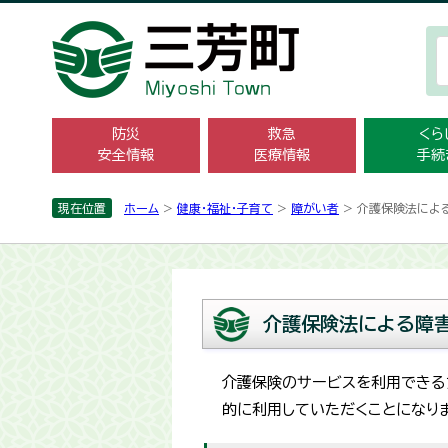
防災
救急
くら
安全情報
医療情報
手続
現在位置
ホーム
>
健康・福祉・子育て
>
障がい者
> 介護保険法によ
介護保険法による障
介護保険のサービスを利用できる
的に利用していただくことになりま