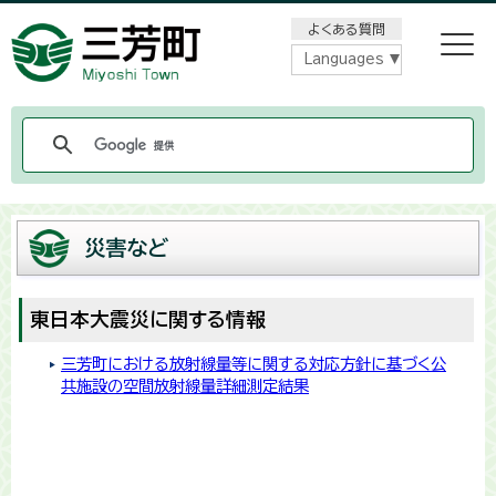
メニューをスキップします
よくある質問
Languages
災害など
東日本大震災に関する情報
三芳町における放射線量等に関する対応方針に基づく公
共施設の空間放射線量詳細測定結果