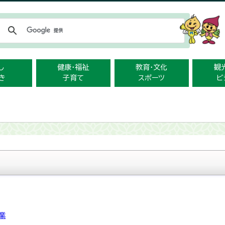
メニューをスキップします
し
健康・福祉
教育・文化
観
き
子育て
スポーツ
ビ
業