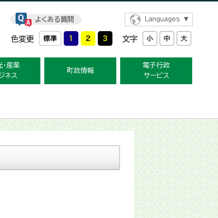
よくある質問
Languages
色変更
文字
光・産業
電子行政
町政情報
ジネス
サービス