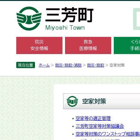
防災
救急
くら
安全情報
医療情報
手続
現在位置
ホーム
>
防災・防犯・消防
>
防災・防犯­
> 空家対策
空家対策
空家等の適正管理
三芳町空家等対策協議会
空家等対策のワンストップ相談事