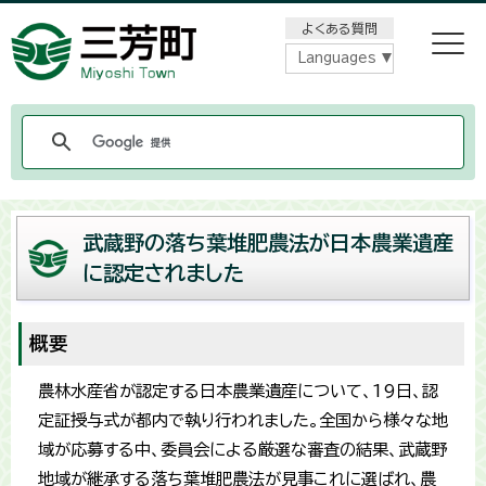
メニューをスキップします
よくある質問
Languages
武蔵野の落ち葉堆肥農法が日本農業遺産
に認定されました
概要
農林水産省が認定する日本農業遺産について、19日、認
定証授与式が都内で執り行われました。全国から様々な地
域が応募する中、委員会による厳選な審査の結果、武蔵野
地域が継承する落ち葉堆肥農法が見事これに選ばれ、農