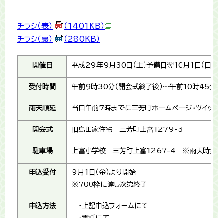
チラシ（表）
（1401KB）
チラシ（裏）
（280KB）
開催日
平成29年9月30日（土）予備日翌10月1日（日）
受付時間
午前9時30分（開会式終了後）～午前10時45分
雨天順延
当日午前7時までに三芳町ホームページ・ツイッ
開会式
旧島田家住宅 三芳町上富1279-3
駐車場
上富小学校 三芳町上富1267-4 ※雨天時変
申込受付
9月1日（金）より開始
※700枠に達し次第終了
申込方法
・上記申込フォームにて
・電話にて