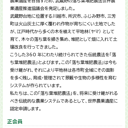
農業遺産を目指すため、武蔵野の落ち葉堆肥農法世界農
業遺産推進協議会を発足しました。
武蔵野台地に位置する川越市、所沢市、ふじみ野市、三芳
町は火山灰土に厚く覆われ作物が育ちにくい土地でした
が、江戸時代から多くの木を植えて平地林（ヤマ） として
育て、木々の落ち葉を掃き集め、堆肥として畑に入れて土
壌改良を行ってきました。
こうした360 年にわたり続けられてきた伝統農法を「落
ち葉堆肥農法」とよびます。この「落ち葉堆肥農法」は今も
受け継がれ、それにより平地林は各市町全域にその面影
を多く残し、育成・管理されて景観や生物の多様性を育む
システムが作られています。
私たちは、この「落ち葉堆肥農法」を、将来に受け継がれる
べき伝統的な農業システムであるとして、世界農業遺産に
認定申請します。
正会員