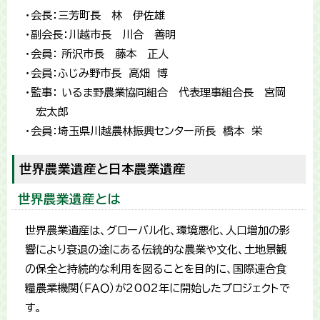
・会長：三芳町長 林 伊佐雄
・副会長：川越市長 川合 善明
・会員： 所沢市長 藤本 正人
・会員：ふじみ野市長 高畑 博
・監事： いるま野農業協同組合 代表理事組合長 宮岡
宏太郎
・会員：埼玉県川越農林振興センター所長 橋本 栄
世界農業遺産と日本農業遺産
世界農業遺産とは
世界農業遺産は、グローバル化、環境悪化、人口増加の影
響により衰退の途にある伝統的な農業や文化、土地景観
の保全と持続的な利用を図ることを目的に、国際連合食
糧農業機関（ＦＡＯ）が2002年に開始したプロジェクトで
す。