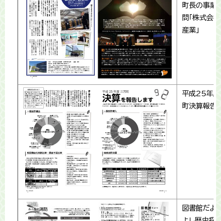
町長の事業
問「株式会社
産業」
平成25年度
町決算報告
図書館だよ
よし歴史探