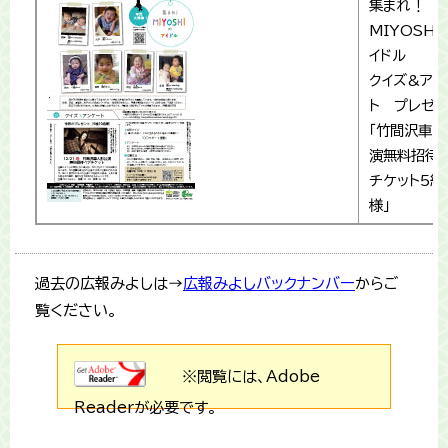
集まれ！
MIYOSHI
イドル
クイズ&アン
ト プレゼン
「竹間沢車人
演無料招待
チケット5組
様」
過去の広報みよしは→
広報みよしバックナンバー
からご
覧ください。
※閲覧には、Adobe
Readerが必要です。