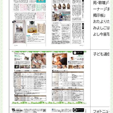
苑・歌壇」「
ーナー」「ま
掲示板」
おたよりだよ
みよしごはん
よし今昔写
子ども通信
フォトニュー