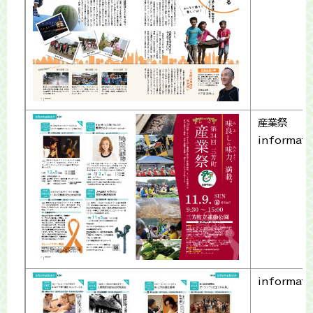
産業祭
informat
informat