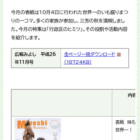
今月の表紙は10月4日に行われた世界一のいも掘りまつ
りの一コマ。多くの家族が参加し、三芳の秋を満喫しまし
た。今月の特集は「行政区のヒミツ」。その役割や活動内容
を紹介します。
広報みよし
平成26
全ページ一括ダウンロード
年11月号
（18724KB）
内容
表紙 味も
世界一！