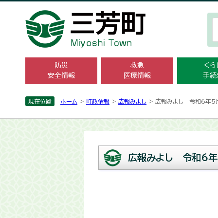
防災
救急
くら
安全情報
医療情報
手続
現在位置
ホーム
>
町政情報
>
広報みよし
> 広報みよし 令和6年5
広報みよし 令和6年