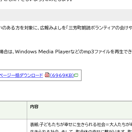
がいのある方を対象に、広報みよしを「三芳町朗読ボランティアの会け
は、Windows Media Playerなどのmp3ファイルを再生
ページ一括ダウンロード
（6969KB）
内容
表紙:子どもたちが幸せに生きられる社会＝大人たちが
生きられる社会。そして、町全体の幸せに繋がります。町