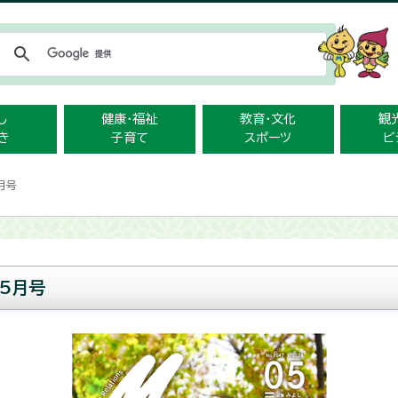
メニューをスキップします
し
健康・福祉
教育・文化
観
き
子育て
スポーツ
ビ
月号
5月号