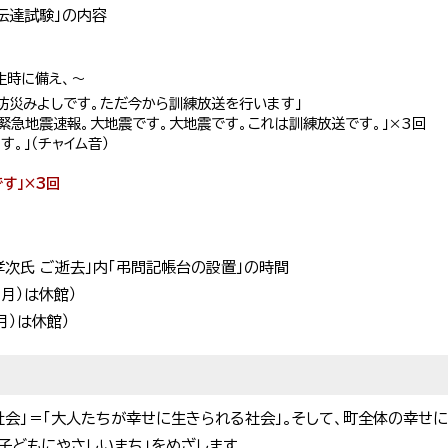
報伝達試験」の内容
生時に備え、～
らは防災みよしです。ただ今から訓練放送を行います」
「緊急地震速報。大地震です。大地震です。これは訓練放送です。」×3回
す。」（チャイム音）
です」×3回
孝次氏 ご逝去」内「弔問記帳台の設置」の時間
 （月）は休館）
（月）は休館）
会」＝「大人たちが幸せに生きられる社会」。そして、町全体の幸せに
子どもにやさしいまち」をめざします。