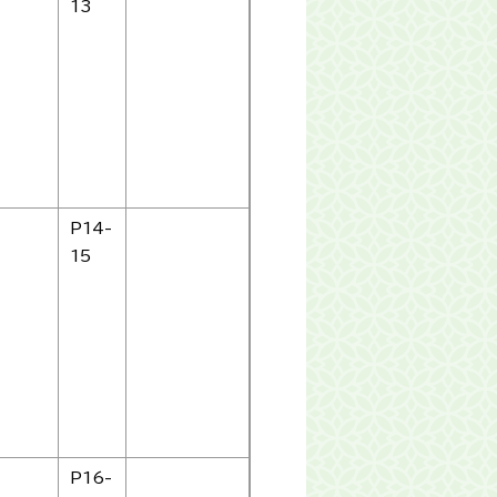
13
P14-
15
P16-