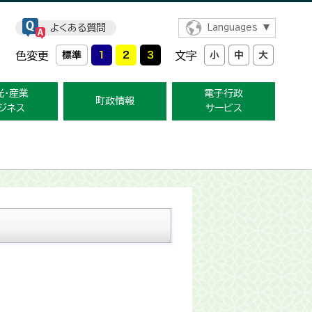
よくある質問
Languages
色変更
文字
光・産業
電子行政
町政情報
ジネス
サービス