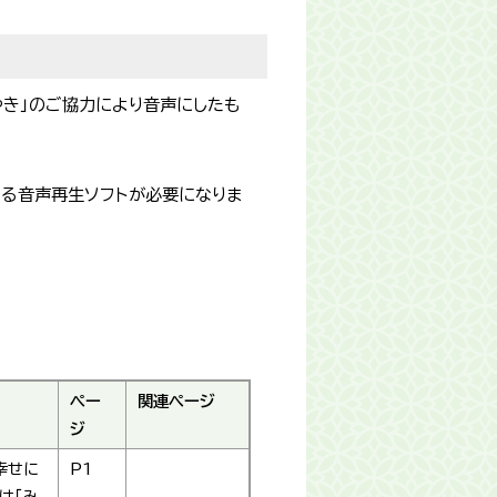
やき」のご協力により音声にしたも
できる音声再生ソフトが必要になりま
ペー
関連ページ
ジ
幸せに
P1
は「み