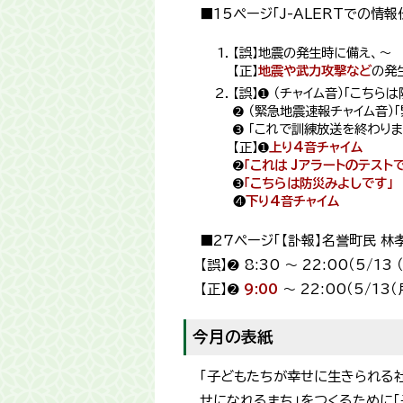
■15ページ「J-ALERTでの情
【誤】地震の発生時に備え、～
【正】
地震や武力攻撃など
の発
【誤】➊ （チャイム音）「こち
➋ （緊急地震速報チャイム音）
➌ 「これで訓練放送を終わりま
【正】➊
上り4音チャイム
➋
「これは Jアラートのテスト
➌
「こちらは防災みよしです」
❹
下り4音チャイム
■27ページ「【訃報】名誉町民 林
【誤】➋ 8:30 ～ 22:00（5/13
【正】➋
9:00
～ 22:00（5/13
今月の表紙
「子どもたちが幸せに生きられる社
せになれるまち」をつくるために「