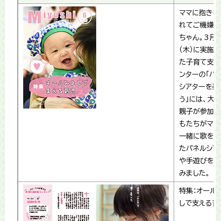
ママに抱きし
れてご機嫌な
ちゃん。3月
（木）に実施
た子育て支援
ンターの「パ
シアターを楽
う」には、大
親子が参加。
もたちがママ
一緒に歌を交
たパネルシア
や手遊びを楽
みました。
特集：オール
しで支える育