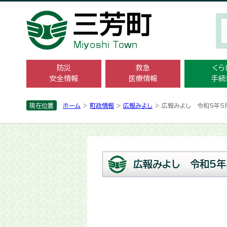
防災
救急
くら
安全情報
医療情報
手続
現在位置
ホーム
>
町政情報
>
広報みよし
> 広報みよし 令和5年5
広報みよし 令和5年