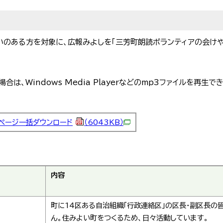
がいのある方を対象に、広報みよしを「三芳町朗読ボランティアの会け
は、Windows Media Playerなどのmp3ファイルを再生
ページ一括ダウンロード
（6043KB）
内容
町に14区ある自治組織「行政連絡区」の区長・副区長の
ん。住みよい町をつくるため、日々活動しています。