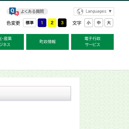
よくある質問
Languages
色変更
文字
光・産業
電子行政
町政情報
ジネス
サービス