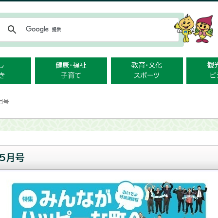
メニューをスキップします
し
健康・福祉
教育・文化
観
き
子育て
スポーツ
ビ
月号
5月号