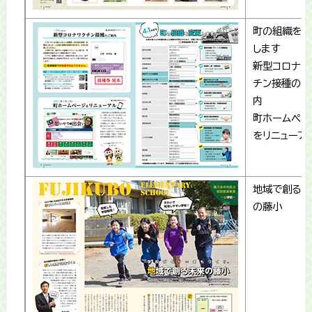
町の組織を変
します
新型コロナワ
チン接種のご
内
町ホームペー
をリニューア
地域で創る未
の藤小