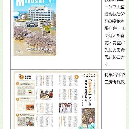
ーンで上空か
撮影したグラ
ドの桜並木と
場庁舎。コロ
で迎えた春、
花と青空がこ
先にある希望
思い起こさせ
す。
特集：令和3
三芳町施政方