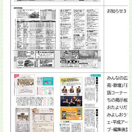
お知らせ3
みんなの広場
苑・歌壇」「日
話コーナー」「
ちの掲示板」
おたよりだよ
みよしおうち
ェ・平成アー
ブ・編集後記