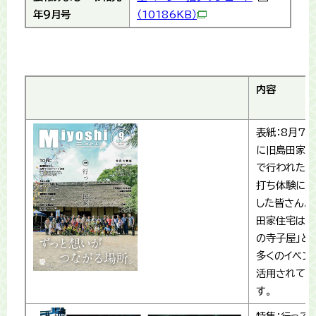
年9月号
（10186KB）
内容
表紙：8月7
に旧島田家住
で行われたそ
打ち体験に参
した皆さん。
田家住宅は「
の寺子屋」と
多くのイベン
活用されてい
す。