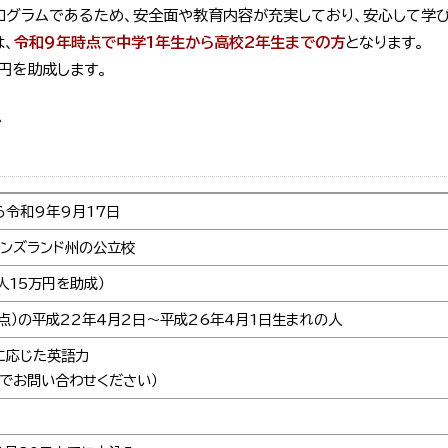
ログラムであるため、安全面や教育内容が充実しており、安心して学
は、
令和9年時点で中学1年生から高校2年生までの方
となります。
万円を助成します。
。
ら令和9年9月17日
ーンズランド州の公立校
人15万円を助成）
点）の平成22年4月2日～平成26年4月1日生まれの人
に応じた英語力
でお問い合わせください）