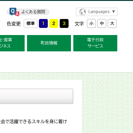
よくある質問
Languages
色変更
文字
光・産業
電子行政
町政情報
ジネス
サービス
社会で活躍できるスキルを身に着け