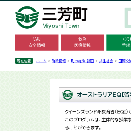
防災
救急
くら
安全情報
医療情報
手続
現在位置
ホーム
>
町政情報
>
町の施策・計画
>
共生社会
>
国際交
オーストラリアEQI
クイーンズランド州教育省（EQI
このプログラムは、主体的な授業
ることができます。