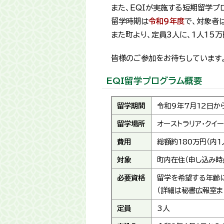
また、EQIが実施する短期留学プ
留学時期は
令和9年度
で、対象者
また町より、定員3人に、1人15
皆様のご参加をお待ちしています
EQI留学プログラム概要
留学期間
令和9年7月12日か
留学場所
オーストラリア・クイ
費用
総額約180万円（内1
対象
町内在住（申し込み時
必要資格
留学を希望する年齢
（詳細は秘書広報室ま
定員
3人