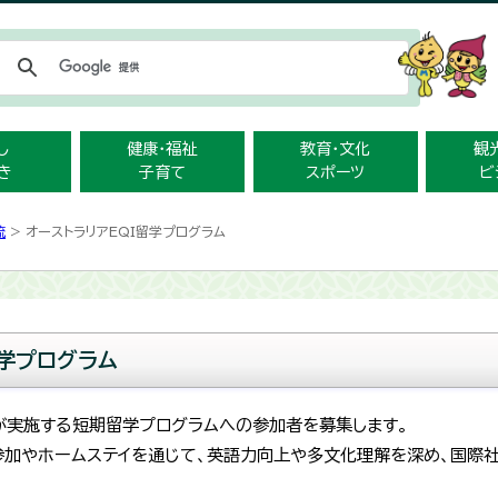
メニューをスキップします
し
健康・福祉
教育・文化
観
き
子育て
スポーツ
ビ
流
> オーストラリアEQI留学プログラム
留学プログラム
）が実施する短期留学プログラムへの参加者を募集します。
参加やホームステイを通じて、英語力向上や多文化理解を深め、国際