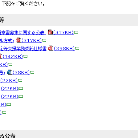
、下記をご覧ください。
等
提案書募集に関する公表
（317KB）
ル方式)
（317KB）
定等支援業務委託仕様書
（398KB）
（142KB）
KB）
号)
（38KB）
（22KB）
（22KB）
（22KB）
KB）
）
る公表