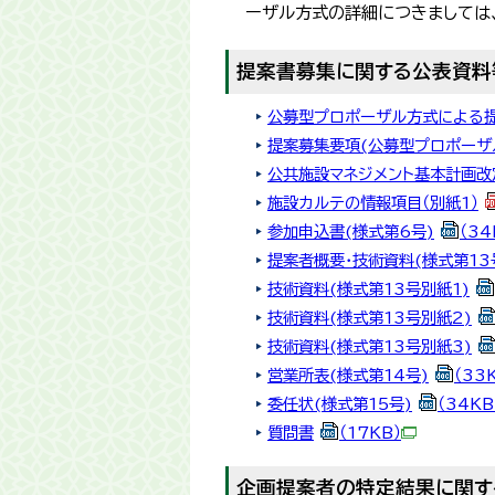
ーザル方式の詳細につきましては
提案書募集に関する公表資料
公募型プロポーザル方式による
提案募集要項(公募型プロポーザ
公共施設マネジメント基本計画改
施設カルテの情報項目（別紙1）
参加申込書(様式第6号)
（34
提案者概要・技術資料(様式第13
技術資料(様式第13号別紙1)
技術資料(様式第13号別紙2)
技術資料(様式第13号別紙3)
営業所表(様式第14号)
（33
委任状(様式第15号)
（34KB
質問書
（17KB）
企画提案者の特定結果に関す