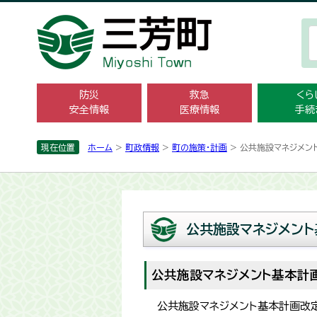
防災
救急
くら
安全情報
医療情報
手続
現在位置
ホーム
>
町政情報
>
町の施策・計画
> 公共施設マネジメン
公共施設マネジメン
公共施設マネジメント基本計
公共施設マネジメント基本計画改