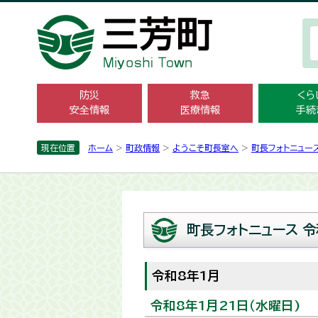
防災
救急
くら
安全情報
医療情報
手続
現在位置
ホーム
>
町政情報
>
ようこそ町長室へ
>
町長フォトニュー
町長フォトニュース 令
令和8年1月
令和8年1月21日（水曜日)