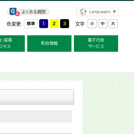
よくある質問
Languages
色変更
文字
光・産業
電子行政
町政情報
ジネス
サービス