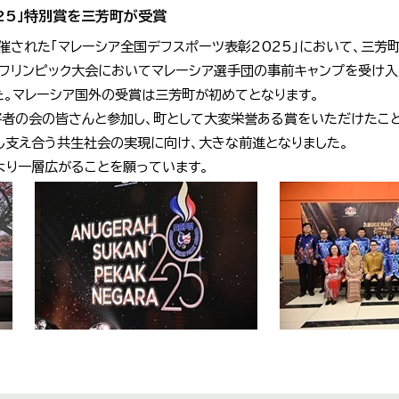
25」特別賞を三芳町が受賞
催された「マレーシア全国デフスポーツ表彰2025」において、三芳
デフリンピック大会においてマレーシア選手団の事前キャンプを受け
た。マレーシア国外の受賞は三芳町が初めてとなります。
害者の会の皆さんと参加し、町として大変栄誉ある賞をいただけたこ
し支え合う共生社会の実現に向け、大きな前進となりました。
より一層広がることを願っています。