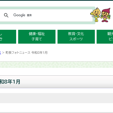
メニューをスキップします
し
健康・福祉
教育・文化
観
き
子育て
スポーツ
ビ
ス
> 町長フォトニュース 令和8年1月
和8年1月