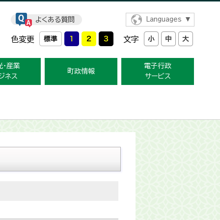
よくある質問
Languages
色変更
文字
光・産業
電子行政
町政情報
ジネス
サービス