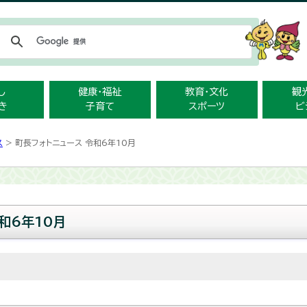
メニューをスキップします
し
健康・福祉
教育・文化
観
き
子育て
スポーツ
ビ
ス
> 町長フォトニュース 令和6年10月
和6年10月