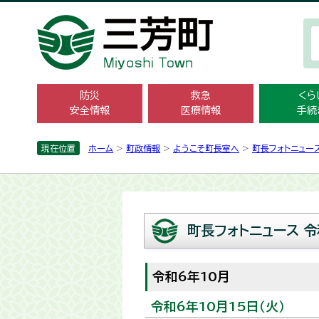
防災
救急
くら
安全情報
医療情報
手続
現在位置
ホーム
>
町政情報
>
ようこそ町長室へ
>
町長フォトニュー
町長フォトニュース 令
令和6年10月
令和6年10月15日（火）