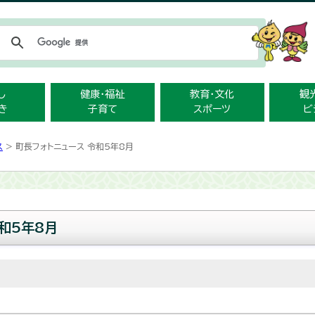
メニューをスキップします
し
健康・福祉
教育・文化
観
き
子育て
スポーツ
ビ
ス
> 町長フォトニュース 令和5年8月
和5年8月