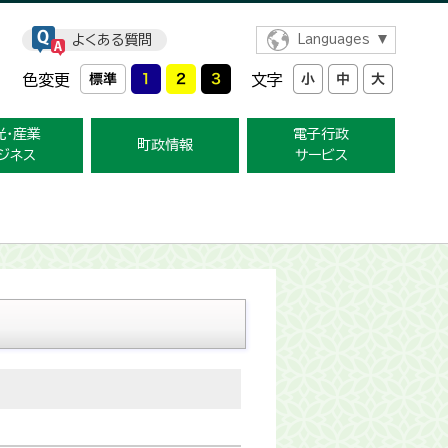
よくある質問
Languages
色変更
文字
光・産業
電子行政
町政情報
ジネス
サービス