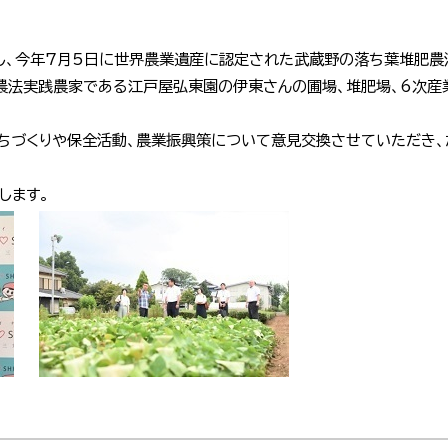
し、今年7月5日に世界農業遺産に認定された武蔵野の落ち葉堆肥農
農法実践農家である江戸屋弘東園の伊東さんの圃場、堆肥場、6次産
ちづくりや保全活動、農業振興策について意見交換させていただき、
します。