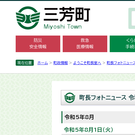
防災
救急
くら
安全情報
医療情報
手続
現在位置
ホーム
>
町政情報
>
ようこそ町長室へ
>
町長フォトニュー
町長フォトニュース 令
令和5年8月
令和5年8月1日（火）