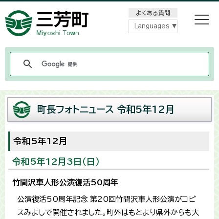
メニューをスキップします
よくある質問
Languages
町長フォトニュース 令和5年12月
令和5年12月
令和5年12月3日（日）
竹間沢車人形公演復活50周年
公演復活50周年記念 第20回竹間沢車人形公演がコピ
スみよしで開催されました。町外はもとより県外からも大