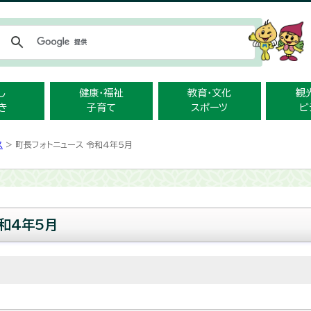
メニューをスキップします
し
健康・福祉
教育・文化
観
き
子育て
スポーツ
ビ
ス
> 町長フォトニュース 令和4年5月
和4年5月