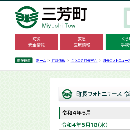
防災
救急
くら
安全情報
医療情報
手続
現在位置
ホーム
>
町政情報
>
ようこそ町長室へ
>
町長フォトニュー
町長フォトニュース 令
令和4年5月
令和4年5月18（水）