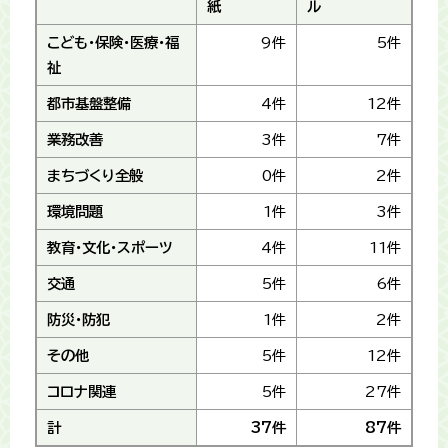
紙
ル
こども・保険・医療・福
9件
5件
祉
都市基盤整備
4件
12件
業務改善
3件
7件
まちづくり全般
0件
2件
環境問題
1件
3件
教育・文化・スポーツ
4件
11件
交通
5件
6件
防災・防犯
1件
2件
その他
5件
12件
コロナ関連
5件
27件
計
37件
87件