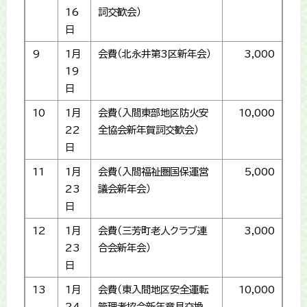
16
詞交歓会）
日
9
1月
会費（北永井第3区新年会）
3,000
19
日
10
1月
会費（入間東部地区防火安
10,000
22
全協会新年賀詞交歓会）
日
11
1月
会費（入間福祉圏国保運営
5,000
23
議会新年会）
日
12
1月
会費（三芳町老人クラブ連
3,000
23
合会新年会）
日
13
1月
会費（東入間地区安全運転
10,000
24
管理者協会新年意見交換