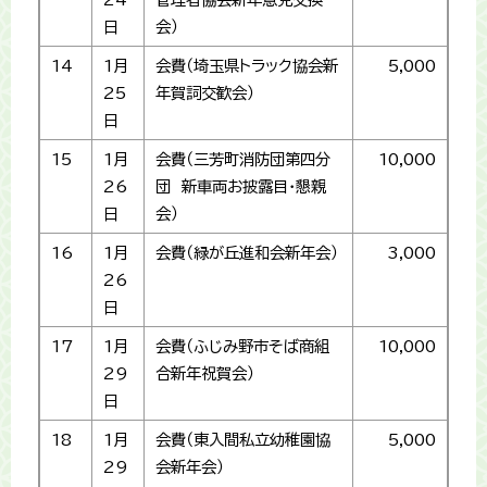
日
会）
14
1月
会費（埼玉県トラック協会新
5,000
25
年賀詞交歓会）
日
15
1月
会費（三芳町消防団第四分
10,000
26
団 新車両お披露目・懇親
日
会）
16
1月
会費（緑が丘進和会新年会）
3,000
26
日
17
1月
会費（ふじみ野市そば商組
10,000
29
合新年祝賀会）
日
18
1月
会費（東入間私立幼稚園協
5,000
29
会新年会）