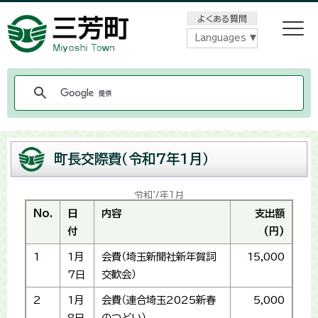
メニューをスキップします
よくある質問
Languages
町長交際費（令和7年1月）
令和7年1月
No.
日
内容
支出額
付
(円)
1
1月
会費（埼玉新聞社新年賀詞
15,000
7日
交歓会）
2
1月
会費（連合埼玉2025新春
5,000
8日
のつどい）