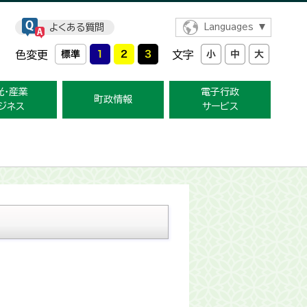
よくある質問
Languages
色変更
文字
光・産業
電子行政
町政情報
ジネス
サービス