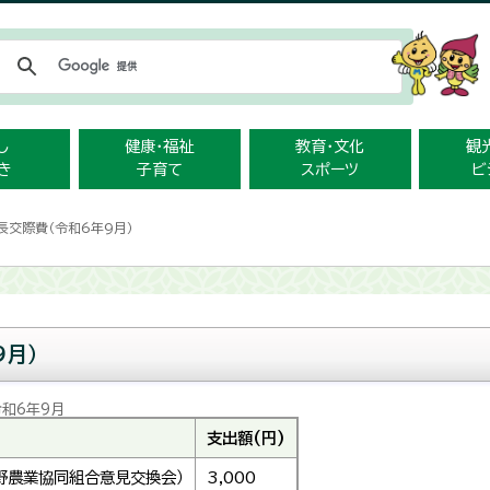
メニューをスキップします
し
健康・福祉
教育・文化
観
き
子育て
スポーツ
ビ
長交際費（令和6年9月）
9月）
令和6年9月
支出額(円)
野農業協同組合意見交換会）
3,000