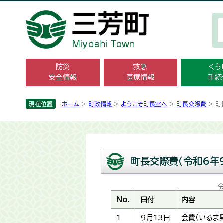
防災
救急
くら
安全情報
医療情報
手続
現在位置
ホーム
>
町政情報
>
ようこそ町長室へ
>
町長交際費
> 町
町長交際費（令和6年
No.
日付
内容
1
9月13日
会費（いるま