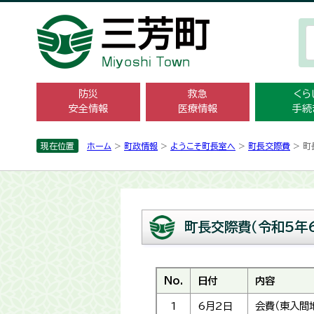
防災
救急
くら
安全情報
医療情報
手続
現在位置
ホーム
>
町政情報
>
ようこそ町長室へ
>
町長交際費
> 町
町長交際費（令和5年
No.
日付
内容
1
6月2日
会費（東入間