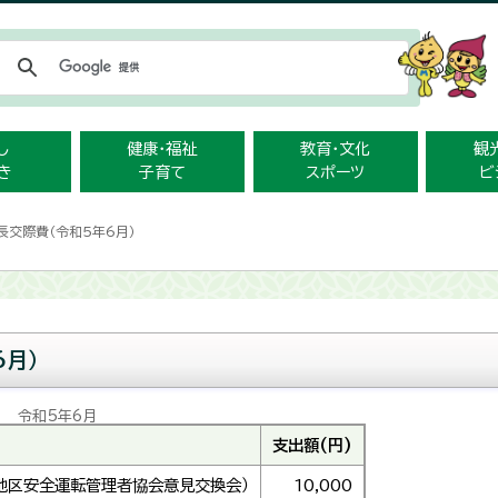
メニューをスキップします
し
健康・福祉
教育・文化
観
き
子育て
スポーツ
ビ
長交際費（令和5年6月）
6月）
令和5年6月
支出額(円)
地区安全運転管理者協会意見交換会）
10,000