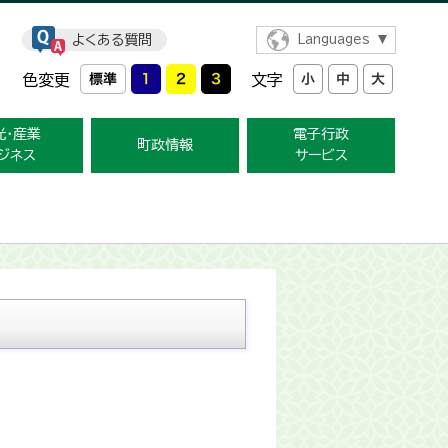
よくある質問
Languages
色変更
文字
光・産業
電子行政
町政情報
ジネス
サービス