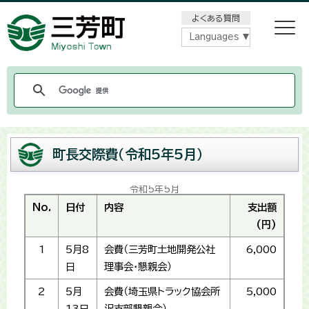
メニューをスキップします
よくある質問
Languages
町長交際費（令和5年5月）
令和5年5月
No.
日付
内容
支出額
(円)
1
5月8
会費（三芳町土地開発公社
6,000
日
理事会・懇親会）
2
5月
会費（埼玉県トラック協会所
5,000
13日
沢支部懇親会）