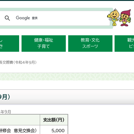
メニューをスキップします
し
健康・福祉
教育・文化
観
き
子育て
スポーツ
ビ
長交際費（令和4年9月）
9月）
4年9月
支出額(円)
研修会 意見交換会）
5,000