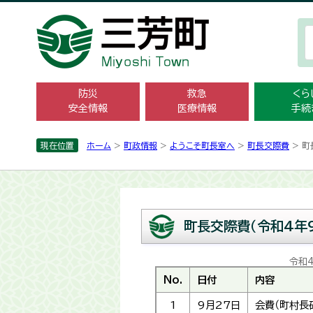
防災
救急
くら
安全情報
医療情報
手続
現在位置
ホーム
>
町政情報
>
ようこそ町長室へ
>
町長交際費
> 町
町長交際費（令和4年
令和
No.
日付
内容
1
9月27日
会費（町村長