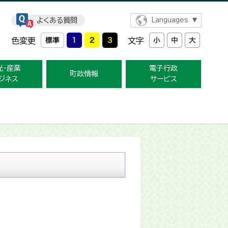
よくある質問
Languages
色変更
文字
光・産業
電子行政
町政情報
ジネス
サービス