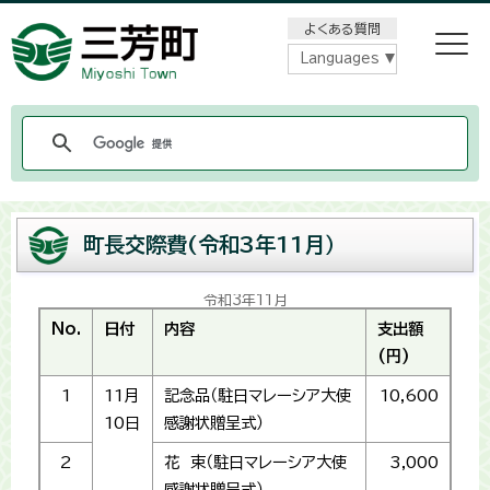
メニューをスキップします
よくある質問
Languages
町長交際費(令和3年11月）
令和3年11月
No.
日付
内容
支出額
(円)
1
11月
記念品（駐日マレーシア大使
10,600
10日
感謝状贈呈式）
2
花 束（駐日マレーシア大使
3,000
感謝状贈呈式）