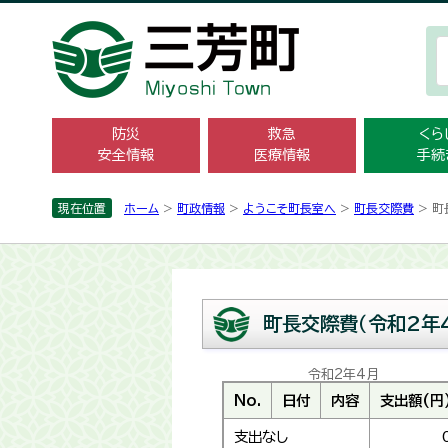
防災
救急
くら
安全情報
医療情報
手続
現在位置
ホーム
>
町政情報
>
ようこそ町長室へ
>
町長交際費
> 町
町長交際費（令和2年
令和2年4月
No.
日付
内容
支出額(円
支出なし