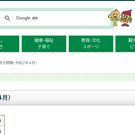
メニューをスキップします
し
健康・福祉
教育・文化
観
き
子育て
スポーツ
ビ
長交際費（令和2年4月）
4月）
)
0