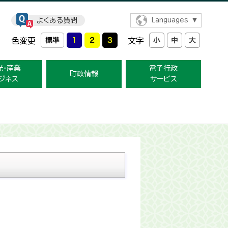
よくある質問
Languages
色変更
文字
光・産業
電子行政
町政情報
ジネス
サービス