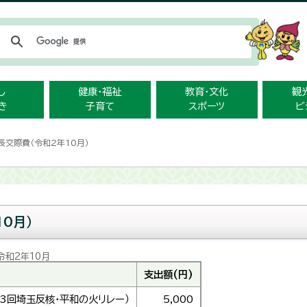
メニューをスキップします
し
健康・福祉
教育・文化
観
き
子育て
スポーツ
ビ
長交際費（令和2年10月）
0月）
令和2年10月
支出額(円)
33回埼玉反核・平和の火リレー）
5,000