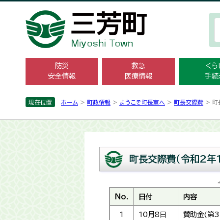
防災
救急
くら
安全情報
医療情報
手続
現在位置
ホーム
>
町政情報
>
ようこそ町長室へ
>
町長交際費
> 町
町長交際費（令和2年1
No.
日付
内容
1
10月8日
賛助金(第