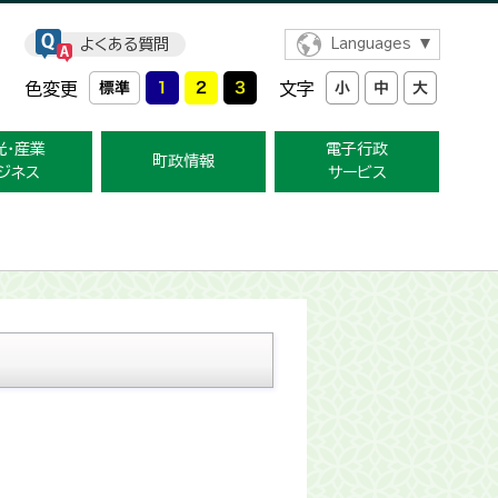
よくある質問
Languages
色変更
文字
光・産業
電子行政
町政情報
ジネス
サービス