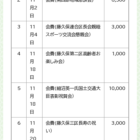
月2
日
3
11
会費(藤久保連合区長会親睦
3,000
月4
スポーツ交流会懇親会）
日
4
11
会費(藤久保第二区高齢者お
1,000
月
楽しみ会）
18
日
5
11
会費(細沼英一氏国土交通大
10,000
月
臣表彰祝賀会）
18
日
6
11
会費(藤久保三区長寿の祝
3,000
月
い）
20