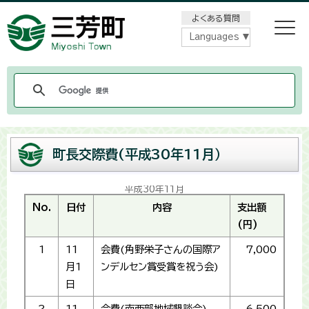
メニューをスキップします
よくある質問
Languages
町長交際費(平成30年11月）
平成30年11月
No.
日付
内容
支出額
(円)
1
11
会費(角野栄子さんの国際ア
7,000
月1
ンデルセン賞受賞を祝う会)
日
2
11
会費(南西部地域懇談会)
6,500