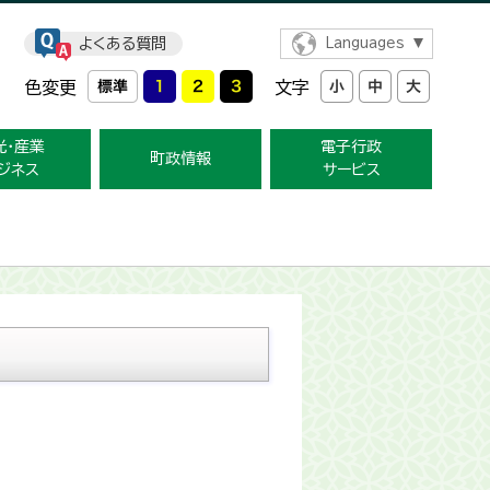
よくある質問
Languages
色変更
文字
光・産業
電子行政
町政情報
ジネス
サービス