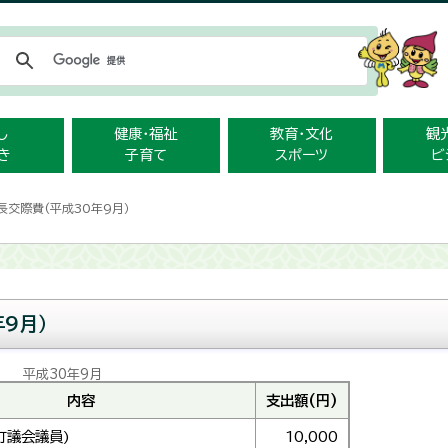
メニューをスキップします
し
健康・福祉
教育・文化
観
き
子育て
スポーツ
ビ
長交際費(平成30年9月）
9月）
平成30年9月
内容
支出額(円)
町議会議員)
10,000