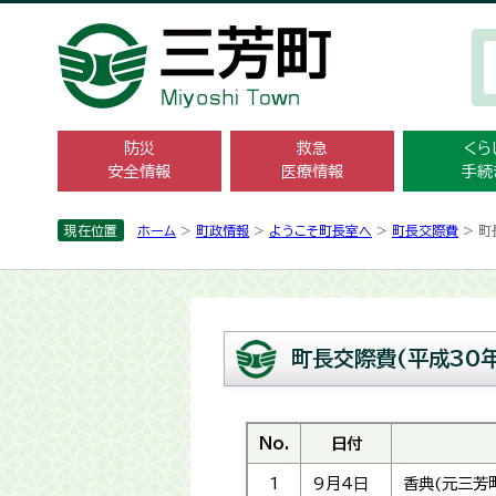
防災
救急
くら
安全情報
医療情報
手続
現在位置
ホーム
>
町政情報
>
ようこそ町長室へ
>
町長交際費
> 町
町長交際費(平成30年
No.
日付
1
9月4日
香典(元三芳