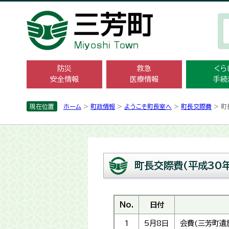
防災
救急
くら
安全情報
医療情報
手続
現在位置
ホーム
>
町政情報
>
ようこそ町長室へ
>
町長交際費
> 町
町長交際費(平成30年
No.
日付
1
5月8日
会費(三芳町遺