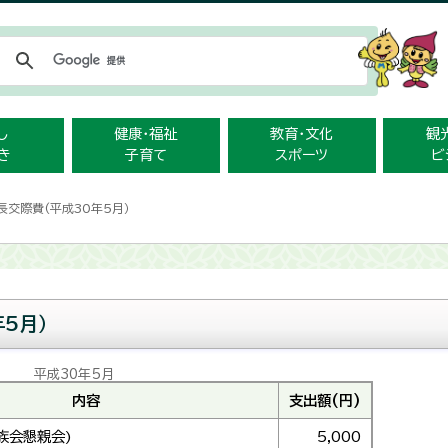
メニューをスキップします
し
健康・福祉
教育・文化
観
き
子育て
スポーツ
ビ
長交際費(平成30年5月）
5月）
平成30年5月
内容
支出額(円)
族会懇親会)
5,000