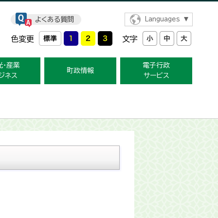
よくある質問
Languages
色変更
文字
光・産業
電子行政
町政情報
ジネス
サービス