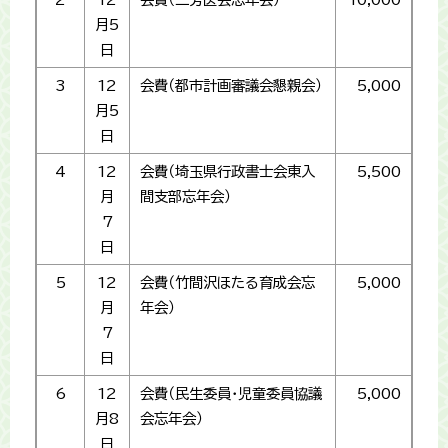
月5
日
3
12
会費（都市計画審議会懇親会）
5,000
月5
日
4
12
会費（埼玉県行政書士会東入
5,500
月
間支部忘年会）
7
日
5
12
会費（竹間沢ほたる育成会忘
5,000
月
年会）
7
日
6
12
会費（民生委員・児童委員協議
5,000
月8
会忘年会）
日