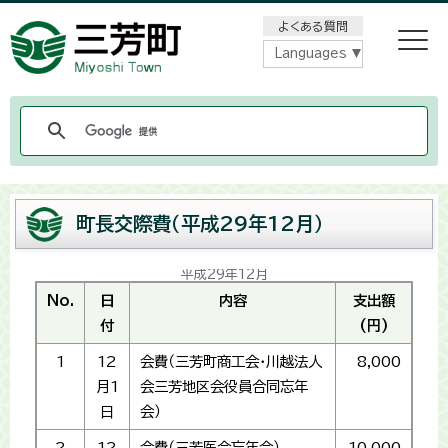
メニューをスキップします
よくある質問
Languages
町長交際費（平成29年12月）
平成29年12月
No.
日
内容
支出額
付
(円)
1
12
会費（三芳町商工会・川越法人
8,000
月1
会三芳地区会役員合同忘年
日
会）
2
12
会費（三芳医会忘年会）
10,000