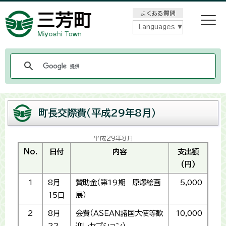
メニューをスキップします
よくある質問
Languages
町長交際費（平成29年8月）
平成29年8月
No.
日付
内容
支出額
(円)
1
8月
賛助金（第19期 原爆絵画
5,000
15日
展）
2
8月
会費（ＡＳＥＡＮ諸国大使等歓
10,000
22
迎レセプション）