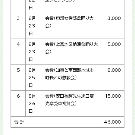
日
3
8月
会費（東部女性部盆踊り大
3,000
23
会）
日
4
8月
会費（上富地区納涼盆踊り大
5,000
23
会）
日
5
8月
会費（知事と南西部地域市
8,000
25
町長との懇談会）
日
6
8月
会費（安田福輝先生旭日雙
15,000
26
光章受章祝賀会）
日
合 計
46,000