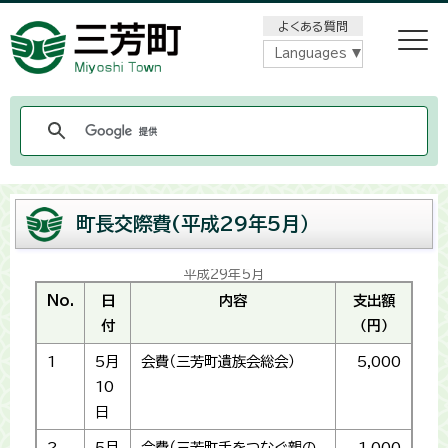
メニューをスキップします
よくある質問
Languages
町長交際費(平成29年5月）
平成29年5月
No.
日
内容
支出額
付
（円）
1
5月
会費（三芳町遺族会総会）
5,000
10
日
2
5月
会費（三芳町手をつなぐ親の
1,000