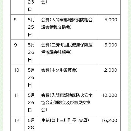
23
会）
日
8
5月
会費（入間東部地区消防組合
5,000
25
議会情報交換会）
日
9
5月
会費（三芳町国民健康保険運
5,000
26
営協議会懇親会）
日
10
5月
会費（ホタル鑑賞会）
2,000
26
日
11
5月
会費（入間東部地区防火安全
10,000
26
協会定例総会及び意見交換
日
会）
12
5月
生花代（上三川町長 実母）
16,200
28