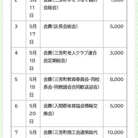
11
会総会）
日
3
5月
会費（区長会総会）
5,000
17
日
4
5月
会費（三芳町老人クラブ連合
3,000
18
会定期総会）
日
5
5月
会費（三芳町教育委員会・同校
8,000
18
長会・同教頭会合同歓送迎会）
日
6
5月
会費（入間郡体育協会情報交
5,000
20
換会）
日
7
5月
会費（三芳町商工会通常総代
10,000