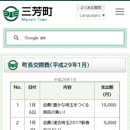
メニューをスキップします
よくある質問
Languages
町長交際費(平成29年1月）
平成29年1月
No.
日付
内容
支出額
(円)
1
1月
会費（豊かな埼玉をつくる
15,000
6日
県民の集い）
2
1月
会費（連合埼玉2017新春
5,000
10
のつどい）