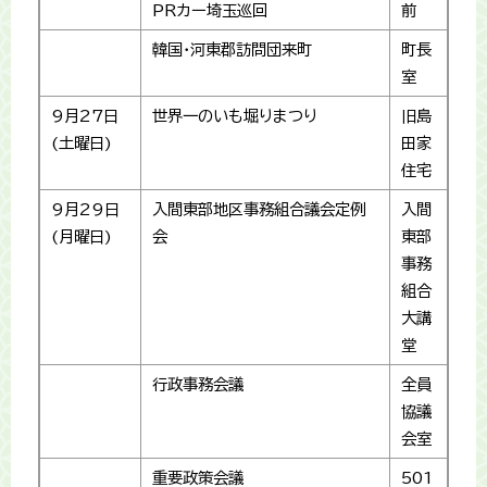
PRカー埼玉巡回
前
韓国・河東郡訪問団来町
町長
室
9月27日
世界一のいも堀りまつり
旧島
(土曜日)
田家
住宅
9月29日
入間東部地区事務組合議会定例
入間
(月曜日)
会
東部
事務
組合
大講
堂
行政事務会議
全員
協議
会室
重要政策会議
501