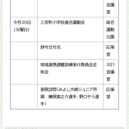
会議
室
9月30日
三芳町小学校連合運動会
総合
(火曜日)
運動
公園
辞令交付式
応接
室
地域連携避難訓練実行委員会全
301
体会
会議
室
表敬訪問（みよし大崎ジュニア所
応接
属 櫟原寅之介選手、野口そら選
室
手）