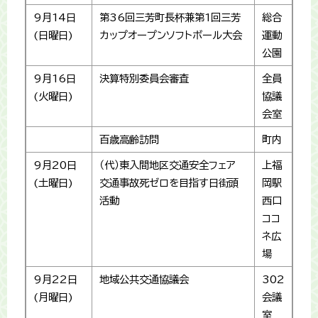
9月14日
第36回三芳町長杯兼第1回三芳
総合
(日曜日)
カップオープンソフトボール大会
運動
公園
9月16日
決算特別委員会審査
全員
(火曜日)
協議
会室
百歳高齢訪問
町内
9月20日
（代）東入間地区交通安全フェア
上福
(土曜日)
交通事故死ゼロを目指す日街頭
岡駅
活動
西口
ココ
ネ広
場
9月22日
地域公共交通協議会
302
(月曜日)
会議
室