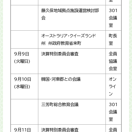
藤久保地域拠点施設運営検討部
301
会
会議
室
オーストラリア・クイーズランド
町長
州 州政府教育省来町
室
9月9日
決算特別委員会審査
全員
(火曜日)
協議
会室
9月10日
韓国・河東郡との会議
オン
(水曜日)
ライ
ン
三芳町総合教育会議
301
会議
室
9月11日
決算特別委員会審査
全員