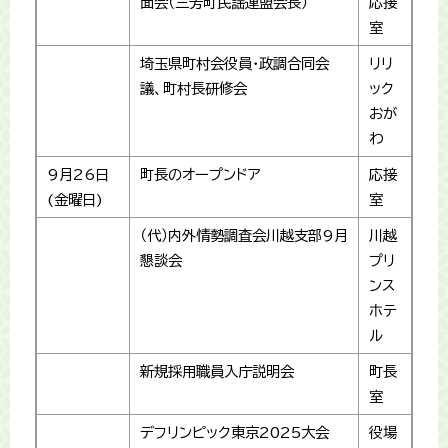
面会（三芳町民謡連盟会長）
応接
室
埼玉県町村会役員・政調合同会
リリ
議、町村長研修会
ック
おが
わ
9月26日
町長のオープンドア
応接
(金曜日)
室
（代）内外情勢調査会川越支部9月
川越
懇談会
プリ
ンス
ホテ
ル
新規採用職員入庁説明会
町長
室
デフリンピック東京2025大会
役場