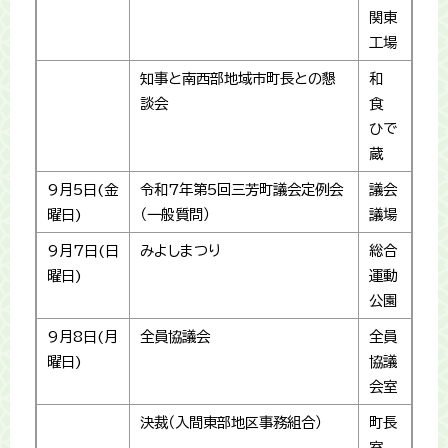
関東
工場
知事と南西部地域市町長との懇
和
談会
食
ひで
蔵
9月5日(金
令和7年第5回三芳町議会定例会
議会
曜日)
（一般質問）
議場
9月7日(日
みよしまつり
総合
曜日)
運動
公園
9月8日(月
全員協議会
全員
曜日)
協議
会室
決裁（入間東部地区事務組合）
町長
室