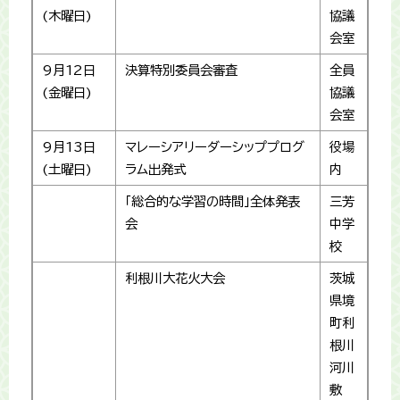
(木曜日)
協議
会室
9月12日
決算特別委員会審査
全員
(金曜日)
協議
会室
9月13日
マレーシアリーダーシッププログ
役場
(土曜日)
ラム出発式
内
「総合的な学習の時間」全体発表
三芳
会
中学
校
利根川大花火大会
茨城
県境
町利
根川
河川
敷