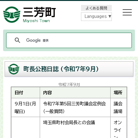
メニューをスキップします
よくある質問
Languages
町長公務日誌 (令和7年9月)
令和7年9月
日付
内容
場所
9月1日(月
令和7年第5回三芳町議会定例会
議会
曜日)
（一般質問）
議場
埼玉県町村会局長との会議
オン
ライ
ン