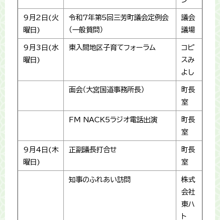
9月2日(火
令和7年第5回三芳町議会定例会
議会
曜日)
（一般質問）
議場
9月3日(水
東入間地区子育てフォーラム
コピ
曜日)
スみ
よし
面会（大宮国道事務所長）
町長
室
FM NACK5ラジオ電話出演
町長
室
9月4日(木
正副議長打合せ
町長
曜日)
室
知事のふれあい訪問
株式
会社
東ハ
ト