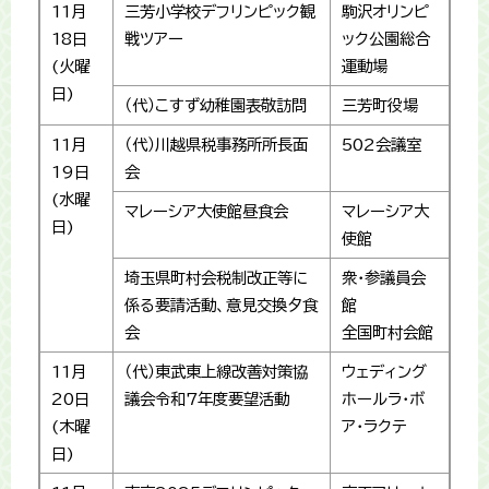
11月
三芳小学校デフリンピック観
駒沢オリンピ
18日
戦ツアー
ック公園総合
(火曜
運動場
日)
（代）こすず幼稚園表敬訪問
三芳町役場
11月
（代）川越県税事務所所長面
502会議室
19日
会
(水曜
マレーシア大使館昼食会
マレーシア大
日)
使館
埼玉県町村会税制改正等に
衆･参議員会
係る要請活動、意見交換夕食
館
会
全国町村会館
11月
（代）東武東上線改善対策協
ウェディング
20日
議会令和7年度要望活動
ホールラ・ボ
(木曜
ア・ラクテ
日)