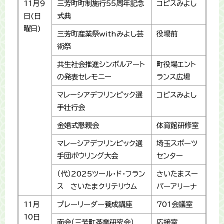
11月9
三芳町町制施行55周年記念
コピスみよし
日(日
式典
曜日)
三芳町産業祭withみよし芸
役場前
術祭
共生社会推進シンボルアート
町役場エント
の発表セレモニー
ランス広場
マレーシアデフリンピック選
コピスみよし
手壮行会
金婚式懇親会
体育館研修室
マレーシアデフリンピック選
埼玉スポーツ
手団ボウリング大会
センター
（代）2025ツール・ド・フラン
さいたまスー
ス さいたまクリテリウム
パーアリーナ
11月
プレーリーダー養成講座
701会議室
10日
面会（三芳町茶業研究会）
応接室