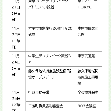
11月
東京2025デフリンピック
京王アリーナ
21日
バドミントン観戦
TOKYO
(金曜
日)
11月
本庄市市制施行20周年記念
本庄市民文化
22日
式典
会館
(土曜
日)
11月
中学生デフリンピック観戦ツ
東京武道館
24日
アー
(月曜
藤久保地域拠点施設整備「現
藤久保地域拠
日)
場オープンデー」
点施設工事現
場
11月
行政事務会議
全員協議会室
25日
(火曜
三芳町職員表彰審査会
303会議室
日)