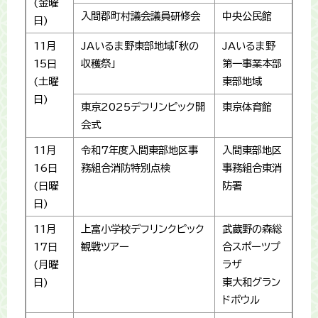
(金曜
入間郡町村議会議員研修会
中央公民館
日)
11月
JAいるま野東部地域「秋の
JAいるま野
15日
収穫祭」
第一事業本部
(土曜
東部地域
日)
東京2025デフリンピック開
東京体育館
会式
11月
令和7年度入間東部地区事
入間東部地区
16日
務組合消防特別点検
事務組合東消
(日曜
防署
日)
11月
上富小学校デフリンクピック
武蔵野の森総
17日
観戦ツアー
合スポーツプ
(月曜
ラザ
日)
東大和グラン
ドボウル