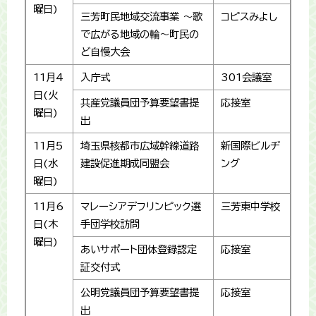
曜日)
三芳町民地域交流事業 ～歌
コピスみよし
で広がる地域の輪～町民の
ど自慢大会
11月4
入庁式
301会議室
日(火
共産党議員団予算要望書提
応接室
曜日)
出
11月5
埼玉県核都市広域幹線道路
新国際ビルヂ
日(水
建設促進期成同盟会
ング
曜日)
11月6
マレーシアデフリンピック選
三芳東中学校
日(木
手団学校訪問
曜日)
あいサポート団体登録認定
応接室
証交付式
公明党議員団予算要望書提
応接室
出