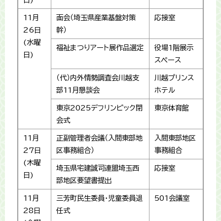
11月
面会（埼玉県産業基盤対策
応接室
26日
幹）
(水曜
福祉まつりアート展作品選定
役場1階展示
日)
スペース
（代）内外情勢調査会川越支
川越プリンス
部11月懇談会
ホテル
東京2025デフリンピック閉
東京体育館
会式
11月
正副管理者会議（入間東部地
入間東部地区
27日
区事務組合）
事務組合
(木曜
埼玉県宅建誠司連盟埼玉西
応接室
日)
部地区要望書提出
11月
三芳町民生委員・児童委員退
501会議室
28日
任式