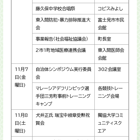
藤久保中学校合唱祭
コピスみよし
東入間防犯・暴力排除推進大
富士見市市民
会
会館
事業報告（社会福祉協議会）
町長室
2市1町地域医療連携会議
東入間医師会
会館
11月7
自治体シンポジウム実行委員
302会議室
日(金
会
曜日)
マレーシアデフリンピック選
各競技トレー
手団三芳町事前トレーニング
ニング会場
キャンプ
11月8
犬井正氏 瑞宝中綬章受勲祝
獨協大学コミ
日(土
賀会
ュニティスク
曜日)
エア