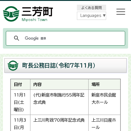
メニューをスキップします
よくある質問
Languages
町長公務日誌（令和7年11月）
日付
内容
場所
11月1
(代)新座市制施行55周年記
新座市民会館
日(土
念式典
大ホール
曜日)
11月3
上三川町政70周年記念式典
上三川日産ホ
日(月
ール