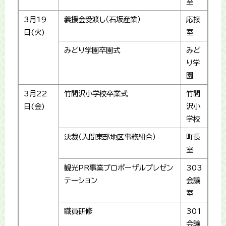
室
3月19
義援金受渡し（石坂産業）
応接
日(火)
室
みどり学園卒園式
みど
り学
園
3月22
竹間沢小学校卒業式
竹間
日(金)
沢小
学校
決裁（入間東部地区事務組合）
町長
室
観光PR事業プロポーザルプレゼン
303
テーション
会議
室
職員研修
301
会議