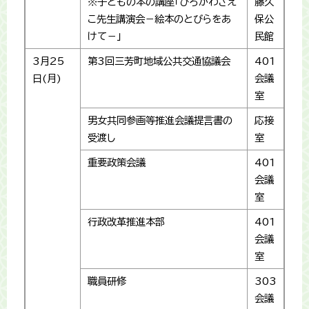
※子どもの本の講座「ひろかわさえ
藤久
こ先生講演会－絵本のとびらをあ
保公
けて－」
民館
3月25
第3回三芳町地域公共交通協議会
401
日(月)
会議
室
男女共同参画等推進会議提言書の
応接
受渡し
室
重要政策会議
401
会議
室
行政改革推進本部
401
会議
室
職員研修
303
会議