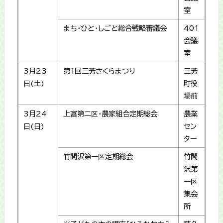
室
まち・ひと・しごと総合戦略審議会
401
会議
室
3月23
第1回三芳さくらまつり
三芳
日(土)
町役
場前
3月24
上富第二区・農家組合定期総会
農業
日(日)
セン
ター
竹間沢第一区定期総会
竹間
沢第
一区
集会
所