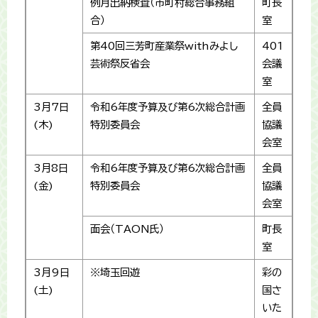
例月出納検査（市町村総合事務組
町長
合）
室
第40回三芳町産業祭withみよし
401
芸術祭反省会
会議
室
3月7日
令和6年度予算及び第6次総合計画
全員
(木)
特別委員会
協議
会室
3月8日
令和6年度予算及び第6次総合計画
全員
(金)
特別委員会
協議
会室
面会（TAON氏）
町長
室
3月9日
※埼玉回遊
彩の
(土)
国さ
いた