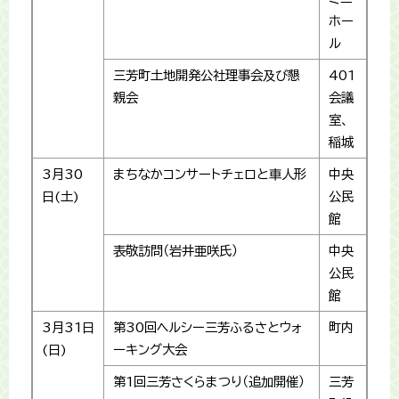
ホー
ル
三芳町土地開発公社理事会及び懇
401
親会
会議
室、
稲城
3月30
まちなかコンサートチェロと車人形
中央
日(土)
公民
館
表敬訪問（岩井亜咲氏）
中央
公民
館
3月31日
第30回ヘルシー三芳ふるさとウォ
町内
(日)
ーキング大会
第1回三芳さくらまつり（追加開催）
三芳