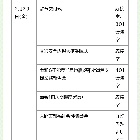
3月29
辞令交付式
応接
日(金)
室、
301
会議
室
交通安全広報大使委嘱式
応接
室
令和6年能登半島地震避難所運営支
401
援業務報告会
会議
室
面会（東入間警察署長）
応接
室
入間東部福祉会評議員会
コピ
スみ
よし
ミニ