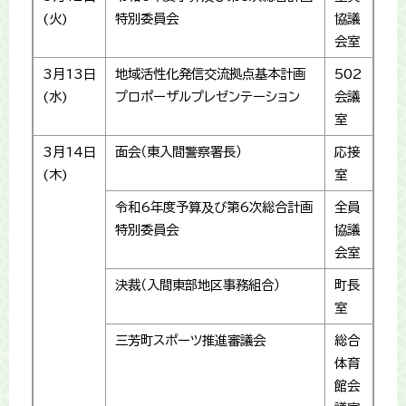
(火)
特別委員会
協議
会室
3月13日
地域活性化発信交流拠点基本計画
502
(水)
プロポーザルプレゼンテーション
会議
室
3月14日
面会（東入間警察署長）
応接
(木)
室
令和6年度予算及び第6次総合計画
全員
特別委員会
協議
会室
決裁（入間東部地区事務組合）
町長
室
三芳町スポーツ推進審議会
総合
体育
館会