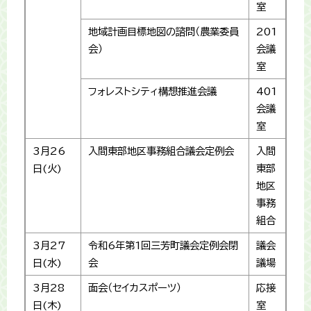
室
地域計画目標地図の諮問（農業委員
201
会）
会議
室
フォレストシティ構想推進会議
401
会議
室
3月26
入間東部地区事務組合議会定例会
入間
日(火)
東部
地区
事務
組合
3月27
令和6年第1回三芳町議会定例会閉
議会
日(水)
会
議場
3月28
面会（セイカスポーツ）
応接
日(木)
室