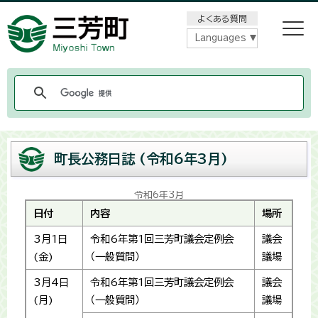
メニューをスキップします
よくある質問
Languages
町長公務日誌 (令和6年3月)
令和6年3月
日付
内容
場所
3月1日
令和6年第1回三芳町議会定例会
議会
(金)
（一般質問）
議場
3月4日
令和6年第1回三芳町議会定例会
議会
(月)
（一般質問）
議場