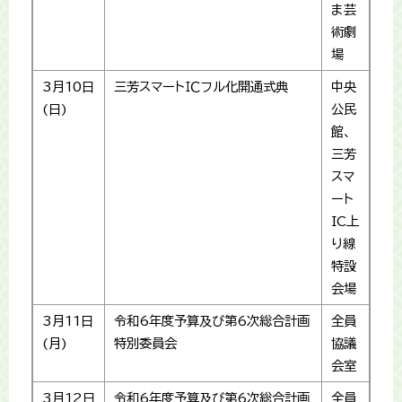
ま芸
術劇
場
3月10日
三芳スマートＩＣフル化開通式典
中央
(日)
公民
館、
三芳
スマ
ート
IC上
り線
特設
会場
3月11日
令和6年度予算及び第6次総合計画
全員
(月)
特別委員会
協議
会室
3月12日
令和6年度予算及び第6次総合計画
全員