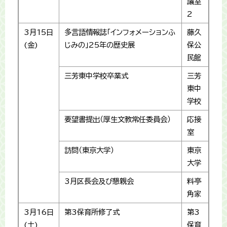
議室
2
3月15日
多言語情報誌「インフォメーションふ
藤久
(金)
じみの」25年の歴史展
保公
民館
三芳東中学校卒業式
三芳
東中
学校
要望書提出（厚生文教常任委員会）
応接
室
訪問（東京大学）
東京
大学
3月区長会及び懇親会
料亭
角家
3月16日
第3保育所修了式
第3
(土)
保育