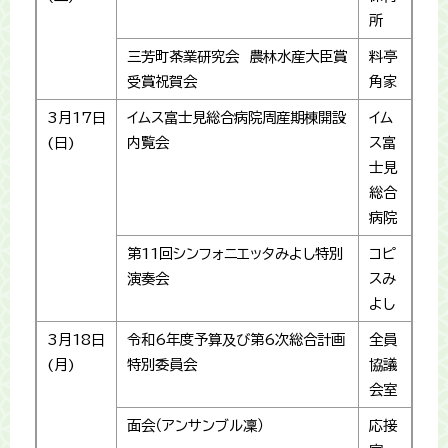
所
三芳町茶業研究会 農林水産大臣賞
料亭
受賞祝賀会
角家
3月17日
イムス富士見総合病院周産期棟開設
イム
(日)
内覧会
ス富
士見
総合
病院
第11回シンフォニエッタみよし特別
コピ
演奏会
スみ
よし
3月18日
令和6年度予算及び第6次総合計画
全員
(月)
特別委員会
協議
会室
面会（アンサンブル凜）
応接