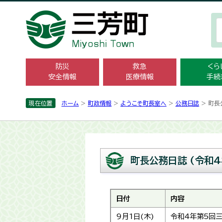
防災
救急
くら
安全情報
医療情報
手続
現在位置
ホーム
>
町政情報
>
ようこそ町長室へ
>
公務日誌
> 町長
町長公務日誌 (令和4
日付
内容
9月1日(木)
令和4年第5回三