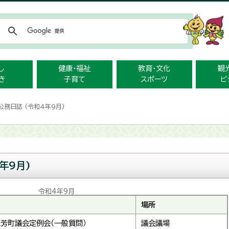
メニューをスキップします
し
健康・福祉
教育・文化
観
き
子育て
スポーツ
ビ
公務日誌 (令和4年9月)
年9月)
令和4年9月
場所
芳町議会定例会（一般質問）
議会議場