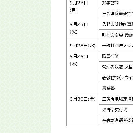
9月26日
知事訪問
(月)
三芳町政策研究
9月27日
入間東部地区事
(火)
町村会役員・政
9月28日(水)
一般社団法人東
9月29日
職員研修
(木)
管理者決裁（入
表敬訪問（スウィ
農業塾
9月30日(金)
三芳町地域連携
※辞令交付式
被表彰者選考委