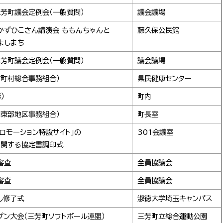
芳町議会定例会（一般質問）
議会議場
かずひこさん講演会 ももんちゃんと
藤久保公民館
よしまち
芳町議会定例会（一般質問）
議会議場
市町村総合事務組合）
県民健康センター
）
町内
間東部地区事務組合）
町長室
ロモーション特設サイト」の
301会議室
に関する協定書調印式
審査
全員協議会
審査
全員協議会
し修了式
淑徳大学埼玉キャンパス
プン大会（三芳町ソフトボール連盟）
三芳町立総合運動公園