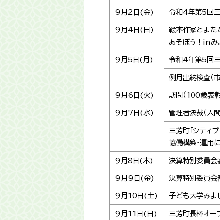
9月2日(金)
令和4年第5回三
9月4日(日)
絵本作家とよた
あそぼう！inみ
9月5日(月)
令和4年第5回三
例月出納検査（
9月6日(火)
訪問（100歳表彰
9月7日(水)
管理者決裁（入
三芳町「シティプ
協働構築・運用
9月8日(木)
決算特別委員会
9月9日(金)
決算特別委員会
9月10日(土)
子ども大学みよ
9月11日(日)
三芳町長杯オー