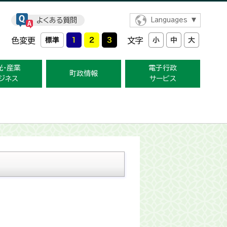
よくある質問
Languages
色変更
文字
光・産業
電子行政
町政情報
ジネス
サービス