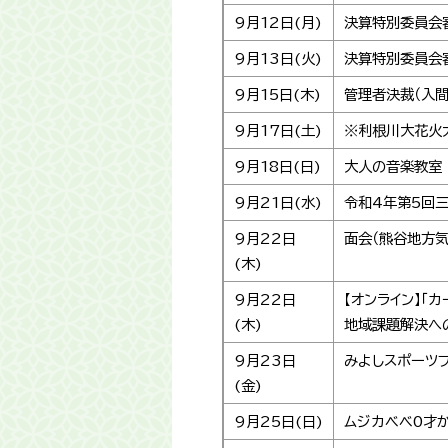
9月12日(月)
決算特別委員会
9月13日(火)
決算特別委員会
9月15日(木)
管理者決裁（入
9月17日(土)
※利根川大花火
9月18日(日)
大人の音楽教室
9月21日(水)
令和4年第5回
9月22日
面会（熊谷地方気
(木)
9月22日
【オンライン】「
(木)
地域課題解決へ
9月23日
みよしスポーツ
(金)
9月25日(日)
ムジカベベ0才