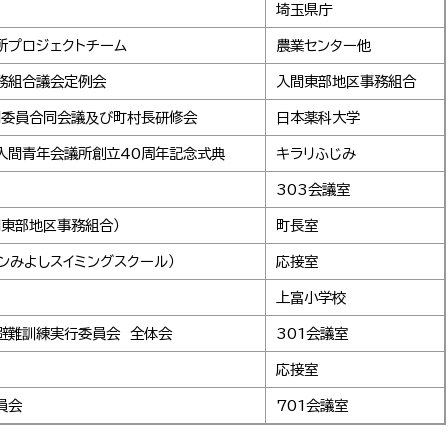
埼玉県庁
所プロジェクトチーム
農業センター他
務組合議会定例会
入間東部地区事務組合
調委員合同会議及び町村長研修会
日本薬科大学
入間青年会議所創立40周年記念式典
キラリふじみ
303会議室
間東部地区事務組合）
町長室
ンみよしスイミングスクール）
応接室
上富小学校
避難訓練実行委員会 全体会
301会議室
応接室
員会
701会議室