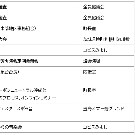
審査
全員協議会
審査
全員協議会
間東部地区事務組合）
町長室
大会
茨城県境町利根川河川敷
コピスみよし
三芳町議会定例会閉会
議会議場
象台台長）
応接室
カーボンニュートラル達成と
町長室
のプロセス」オンラインセミナー
フェスタ スポッ音
豊島区立三芳グランド
からの音楽会
コピスみよし