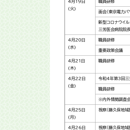
4月19日
職員研修
(火)
面会（東京電力パ
新型コロナウイ
三芳医会病院院長
4月20日
職員研修
(水)
重要政策会議
4月21日
職員研修
(木)
4月22日
令和4年第3回三
(金)
職員研修
※内外情勢調査
4月25日
視察（藤久保地域
(月)
4月26日
視察（藤久保地域