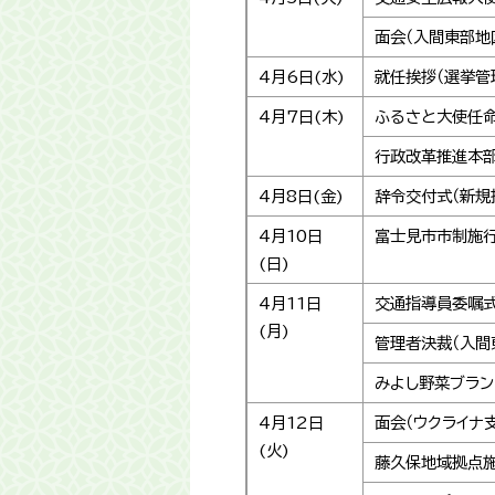
面会（入間東部地
4月6日(水)
就任挨拶（選挙管
4月7日(木)
ふるさと大使任命
行政改革推進本
4月8日(金)
辞令交付式（新規
4月10日
富士見市市制施行
(日)
4月11日
交通指導員委嘱
(月)
管理者決裁（入間
みよし野菜ブラ
4月12日
面会（ウクライナ
(火)
藤久保地域拠点