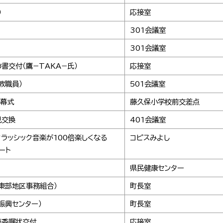
）
応接室
301会議室
301会議室
書交付（鷹−TAKA−氏）
応接室
教職員）
501会議室
除幕式
藤久保小学校前交差点
見交換
401会議室
ラッシック音楽が100倍楽しくなる
コピスみよし
ート
県民健康センター
東部地区事務組合）
町長室
振興センター）
町長室
使委嘱状交付
応接室