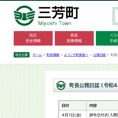
防災
救急
くら
安全情報
医療情報
手続
現在位置
ホーム
>
町政情報
>
ようこそ町長室へ
>
公務日誌
> 町長
町長公務日誌 (令和4
日付
内容
4月1日(金)
辞令交付式（入間