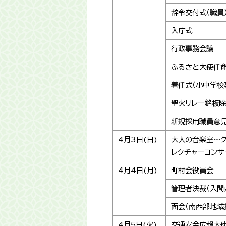
辞令交付式（職員
入庁式
行政事務会議
ふるさと大使任命
着任式（小中学校
聖火リレー銘板
新規採用職員意
4月3日(日)
大人の音楽室～ク
レクチャーコンサ
4月4日(月)
町村会役員会
管理者決裁（入間
面会（南西部地域
4月5日(火)
交通安全広報大