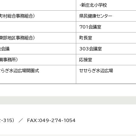
・新庄北小学校
町村総合事務組合）
県民健康センター
701会議室
東部地区事務組合）
町長室
会会議
303会議室
備事務所）
応接室
せらぎ水辺広場開園式
せせらぎ水辺広場
2・315） ／ FAX：049-274-1054