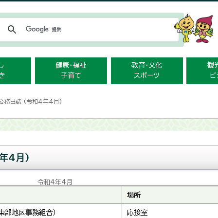
メニューをスキップします
し
健康・福祉
教育・文化
観
き
子育て
スポーツ
ビ
公務日誌 (令和4年4月)
年4月)
令和4年4月
場所
東部地区事務組合）
応接室