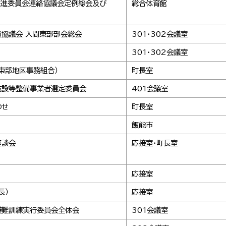
推進委員会連絡協議会定例総会及び
総合体育館
協議会 入間東部部会総会
301・302会議室
301・302会議室
東部地区事務組合）
町長室
施設等整備事業者選定委員会
401会議室
わせ
町長室
飯能市
座談会
応接室・町長室
応接室
長）
応接室
避難訓練実行委員会全体会
301会議室