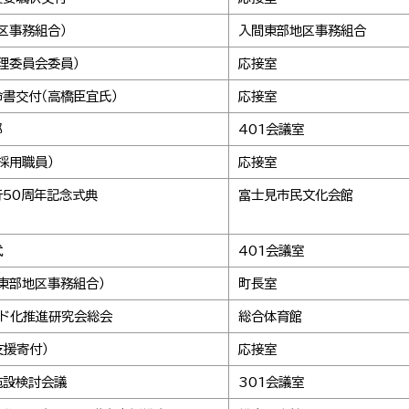
区事務組合）
入間東部地区事務組合
理委員会委員）
応接室
書交付（高橋臣宜氏）
応接室
部
401会議室
採用職員）
応接室
50周年記念式典
富士見市民文化会館
式
401会議室
東部地区事務組合）
町長室
ンド化推進研究会総会
総合体育館
支援寄付）
応接室
施設検討会議
301会議室