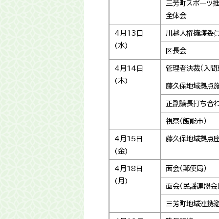
三芳町スポーツ
全体会
4月13日
川越人権擁護委員
(水)
区長会
4月14日
管理者決裁（入間
(木)
藤久保地域拠点
正副議長打ち合
視察（飯能市）
4月15日
藤久保地域拠点
(金)
4月18日
面会（郵便局）
(月)
面会（民謡連盟会
三芳町地域連携