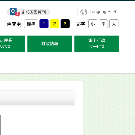
よくある質問
Languages
色変更
文字
光・産業
電子行政
町政情報
ジネス
サービス