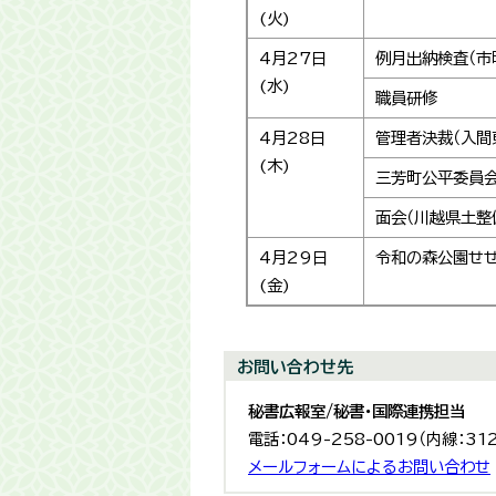
(火)
4月27日
例月出納検査（市
(水)
職員研修
4月28日
管理者決裁（入間
(木)
三芳町公平委員
面会（川越県土整
4月29日
令和の森公園せ
(金)
お問い合わせ先
秘書広報室/秘書・国際連携担当
電話：049-258-0019（内線：31
メールフォームによるお問い合わせ