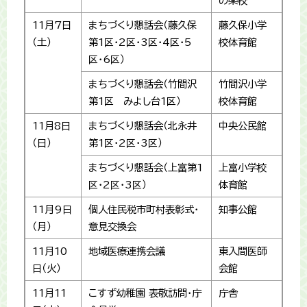
の楽校
11月7日
まちづくり懇話会（藤久保
藤久保小学
（土）
第1区・2区・3区・4区・5
校体育館
区・6区）
まちづくり懇話会（竹間沢
竹間沢小学
第1区 みよし台1区）
校体育館
11月8日
まちづくり懇話会（北永井
中央公民館
（日）
第1区・2区・3区）
まちづくり懇話会（上富第1
上富小学校
区・2区・3区）
体育館
11月9日
個人住民税市町村表彰式・
知事公館
（月）
意見交換会
11月10
地域医療連携会議
東入間医師
日（火）
会館
11月11
こすず幼稚園 表敬訪問・庁
庁舎