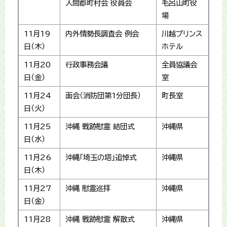
入間郡町村会 役員会
毛呂山町役
場
11月19
内外情勢長調査会 例会
川越プリンス
日（木）
ホテル
11月20
行政事務会議
全員協議会
日（金）
室
11月24
面会（消防団第1分団長）
町長室
日（火）
11月25
沖縄 戦跡慰霊 結団式
沖縄県
日（水）
11月26
沖縄「埼玉の塔」追悼式
沖縄県
日（木）
11月27
沖縄 慰霊巡拝
沖縄県
日（金）
11月28
沖縄 戦跡慰霊 解散式
沖縄県