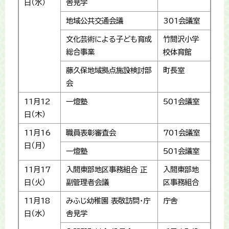
日（水）
舎見学
地域公共交通会議
301会議室
文化芸術による子ども育成
竹間沢小学
総合事業
校体育館
藤久保地域拠点施設検討部
町長室
会
11月12
一燈塾
501会議室
日（木）
11月16
職員表彰審査会
701会議室
日（月）
一燈塾
501会議室
11月17
入間東部地区事務組合 正
入間東部地
日（火）
副管理者会議
区事務組合
11月18
みふじ幼稚園 表敬訪問・庁
庁舎
日（水）
舎見学