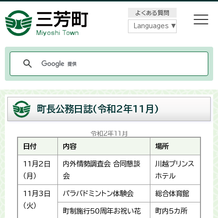
メニューをスキップします
よくある質問
Languages
町長公務日誌(令和2年11月)
令和2年11月
日付
内容
場所
11月2日
内外情勢調査会 合同懇談
川越プリンス
（月）
会
ホテル
11月3日
パラバドミントン体験会
総合体育館
（火）
町制施行50周年お祝い花
町内5カ所