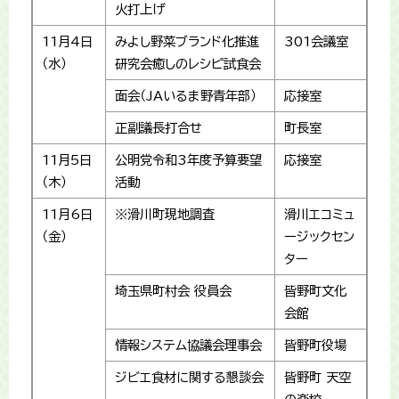
火打上げ
11月4日
みよし野菜ブランド化推進
301会議室
（水）
研究会癒しのレシピ試食会
面会（JAいるま野青年部）
応接室
正副議長打合せ
町長室
11月5日
公明党令和3年度予算要望
応接室
（木）
活動
11月6日
※滑川町現地調査
滑川エコミュ
（金）
ージックセン
ター
埼玉県町村会 役員会
皆野町文化
会館
情報システム協議会理事会
皆野町役場
ジビエ食材に関する懇談会
皆野町 天空