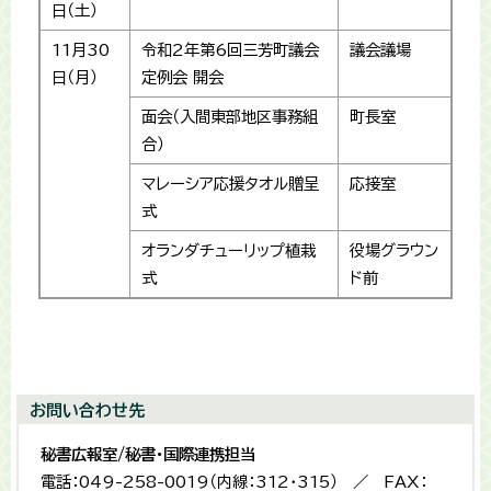
日（土）
11月30
令和2年第6回三芳町議会
議会議場
日（月）
定例会 開会
面会（入間東部地区事務組
町長室
合）
マレーシア応援タオル贈呈
応接室
式
オランダチューリップ植栽
役場グラウン
式
ド前
お問い合わせ先
秘書広報室/秘書・国際連携担当
電話：049-258-0019（内線：312・315） ／ FAX：