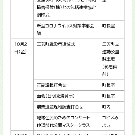
損害保険（株）との包括連携協定
調印式
新型コロナウイルス対策本部会
町長室
議
10月2
三芳町戦没者追悼式
三芳町立
日（金）
運動公園
駐車場
（彰忠碑
前）
正副議長打合せ
町長室
面会（公明党議員団）
町長室
農業遺産現地調査打合せ
町内
地域住民のためのコンサート
コピスみ
仲道郁代公開マスタークラス
よし