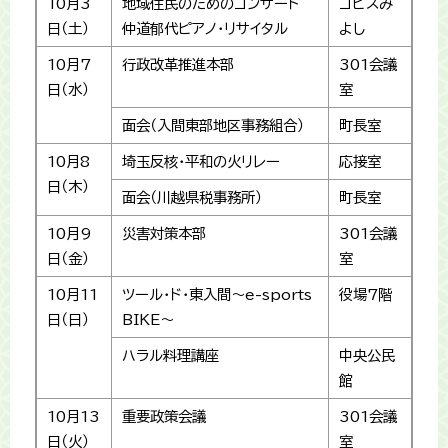
10月3
地域住民のためのコンサート
コピスみ
日（土）
仲道郁代ピアノ・リサイタル
よし
10月7
行政改革推進本部
301会議
日（水）
室
面会（入間東部地区事務組合）
町長室
10月8
埼玉反核・平和の火リレー
応接室
日（木）
面会（川越県税事務所）
町長室
10月9
災害対策本部
301会議
日（金）
室
10月11
ツール・ド・東入間～e-sports
役場7階
日（日）
BIKE～
ハラル料理講座
中央公民
館
10月13
重要政策会議
301会議
日（火）
室