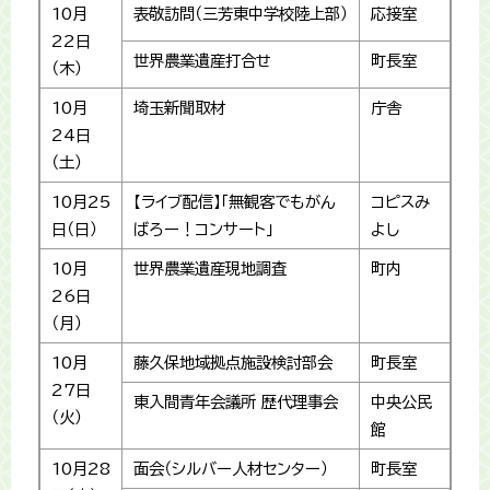
10月
表敬訪問（三芳東中学校陸上部）
応接室
22日
世界農業遺産打合せ
町長室
（木）
10月
埼玉新聞取材
庁舎
24日
（土）
10月25
【ライブ配信】「無観客でもがん
コピスみ
日（日）
ばろー！コンサート」
よし
10月
世界農業遺産現地調査
町内
26日
（月）
10月
藤久保地域拠点施設検討部会
町長室
27日
東入間青年会議所 歴代理事会
中央公民
（火）
館
10月28
面会（シルバー人材センター）
町長室