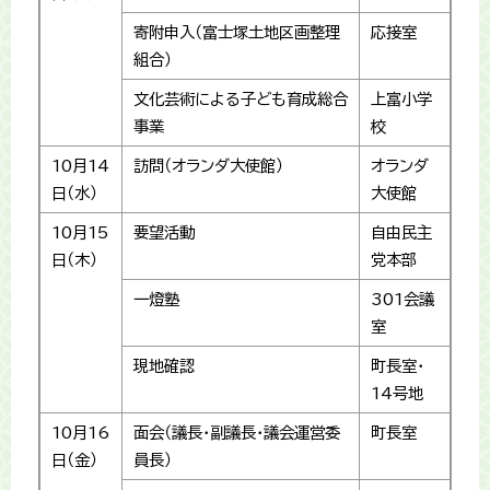
寄附申入（富士塚土地区画整理
応接室
組合）
文化芸術による子ども育成総合
上富小学
事業
校
10月14
訪問（オランダ大使館）
オランダ
日（水）
大使館
10月15
要望活動
自由民主
日（木）
党本部
一燈塾
301会議
室
現地確認
町長室・
14号地
10月16
面会（議長・副議長・議会運営委
町長室
日（金）
員長）