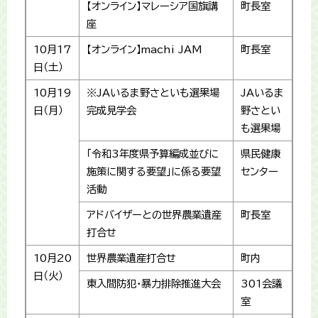
【オンライン】マレーシア国旗講
町長室
座
10月17
【オンライン】machi JAM
町長室
日（土）
10月19
※JAいるま野さといも選果場
JAいるま
日（月）
完成見学会
野さとい
も選果場
「令和3年度県予算編成並びに
県民健康
施策に関する要望」に係る要望
センター
活動
アドバイザーとの世界農業遺産
町長室
打合せ
10月20
世界農業遺産打合せ
町内
日（火）
東入間防犯・暴力排除推進大会
301会議
室