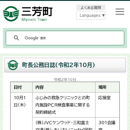
メニューをスキップします
よくある質問
Languages
町長公務日誌(令和2年10月)
令和2年10月
日付
内容
場所
10月1
ふじみの救急クリニックとの町
応接室
日（木）
内施設ＰＣＲ検査事業に関する
契約締結式
（株）JVCケンウッド・三和富士
301会議
交通（株）・あいおいニッセイ同和
室