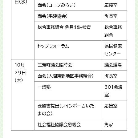
日（水）
面会（コープみらい）
応接室
面会（宅建協会）
町長室
総合事務組合 例月出納検査
総合事務
組合
トップフォーラム
県民健康
センター
10月
三芳町議会臨時会
議会議場
29日
面会（入間東部地区事務組合）
町長室
（木）
一燈塾
301会議
室
要望書提出（レインボーさいた
応接室
まの会）
社会福祉協議会懇親会
角家