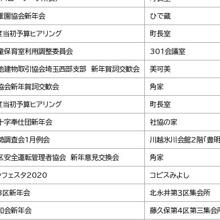
稚園協会新年会
ひで蔵
度当初予算ヒアリング
町長室
童保育室利用調整委員会
301会議室
地建物取引協会埼玉西部支部 新年賀詞交歓会
美可美
協会新年賀詞交歓会
角家
度当初予算ヒアリング
町長室
十字奉仕団新年会
社協の家
勢調査会1月例会
川越氷川会館2階「豊明
区安全運転管理者協会 新年意見交換会
角家
ンフェスタ2020
コピスみよし
3区新年会
北永井第３区集会所
和会新年会
藤久保第4区第三集会