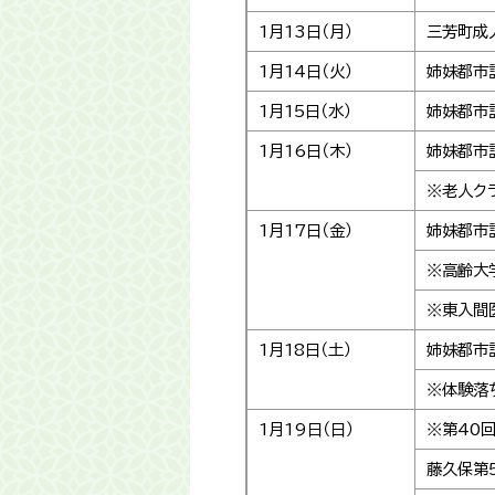
1月13日（月）
三芳町成
1月14日（火）
姉妹都市
1月15日（水）
姉妹都市
1月16日（木）
姉妹都市
※老人ク
1月17日（金）
姉妹都市
※高齢大
※東入間
1月18日（土）
姉妹都市
※体験落
1月19日（日）
※第40
藤久保第