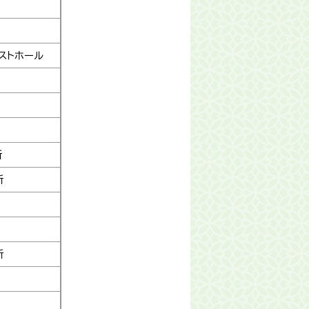
ストホール
所
所
所