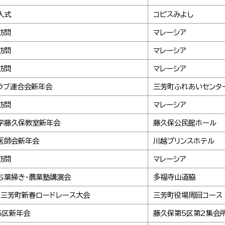
人式
コピスみよし
訪問
マレーシア
訪問
マレーシア
訪問
マレーシア
ラブ連合会新年会
三芳町ふれあいセンタ
訪問
マレーシア
学藤久保教室新年会
藤久保公民館ホール
医師会新年会
川越プリンスホテル
訪問
マレーシア
ち葉掃き・農業塾講演会
多福寺山道脇
回三芳町新春ロードレース大会
三芳町役場周回コース
5区新年会
藤久保第5区第2集会