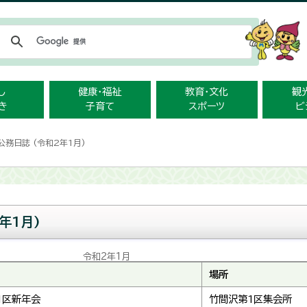
メニューをスキップします
し
健康・福祉
教育・文化
観
き
子育て
スポーツ
ビ
公務日誌 (令和2年1月)
年1月)
令和2年1月
場所
1区新年会
竹間沢第1区集会所