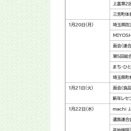
上富第2
三芳町体
1月20日（月）
埼玉県防
MIYOS
面会（連合
第5回総
まち・ひ
埼玉県町
1月21日（火）
面会（食
新年レセ
1月22日（水）
machi
遺族連合
年始挨拶