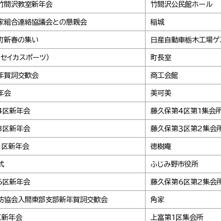
竹間沢教室新年会
竹間沢公民館ホール
家組合連絡協議会との懇親会
稲城
町新春の集い
日産自動車栃木工場ゲ
（セイカスポーツ）
町長室
年賀詞交歓会
商工会館
年会
美可美
4区新年会
藤久保第4区第1集会
3区新年会
藤久保第３区第2集会
1区新年会
徳樹庵
式
ふじみ野市役所
6区新年会
藤久保第6区第2集会
防協会入間東部支部新年賀詞交歓会
角家
区新年会
上富第1区集会所