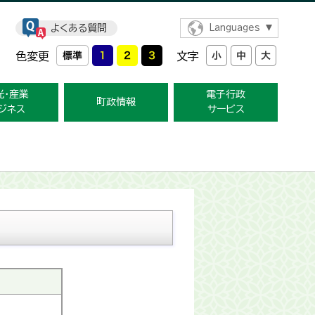
よくある質問
Languages
色変更
文字
光・産業
電子行政
町政情報
ジネス
サービス