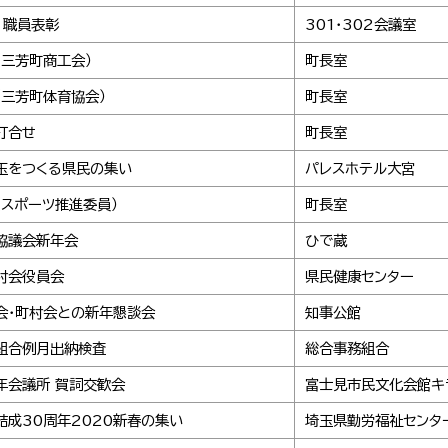
、職員表彰
301・302会議室
（三芳町商工会）
町長室
（三芳町体育協会）
町長室
打合せ
町長室
玉をつくる県民の集い
パレスホテル大宮
（スポーツ推進委員）
町長室
協議会新年会
ひで蔵
村会役員会
県民健康センター
会・町村会との新年懇談会
知事公館
組合例月出納検査
総合事務組合
年会議所 賀詞交歓会
富士見市民文化会館キ
結成30周年2020新春の集い
埼玉県勤労福祉センタ