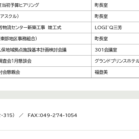
度当初予算ヒアリング
町長室
アスクル）
町長室
三芳物流センター新築工事 竣工式
LOGI`Q三芳
間東部地区事務組合）
町長室
久保地域拠点施設基本計画検討会議
301会議室
調査会１月懇談会
グランドプリンスホテ
村会懇親会
福登美
2・315） ／ FAX：049-274-1054