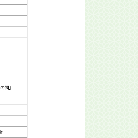
の間」
所