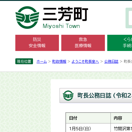
防災
救急
くら
安全情報
医療情報
手続
現在位置
ホーム
>
町政情報
>
ようこそ町長室へ
>
公務日誌
> 町長
町長公務日誌 (令和2
日付
内容
1月5日（日）
竹間沢第