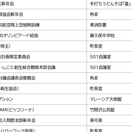
区新年会
手打ちうどんそば「富」
育協会新年会
角家
災航空隊上空偵察訓練
東消防署
HIオリンピアード給食
藤久保中学校
埼玉）
町長室
合計画策定委員会
501会議室
と・しごと創生総合戦略本部会議
501会議室
村議会議長会懇親会
角家
品衛生協会）
町長室
プション
マレーシア大使館
 JAM（ピッコリーナ）
竹間沢公民館
会入間郡支部新年会
美可美
（ハローワーク所長）
町長室