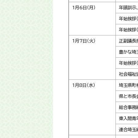
1月6日（月）
年頭訓示
年始挨拶
年始挨拶
1月7日（火）
正副議長
豊かな埼
年始挨拶
社会福祉
1月8日（水）
埼玉県町
県と市長
総合事務
東入間青
連合埼玉