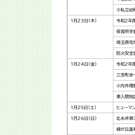
※私立幼
1月23日（木）
令和２年
保育所学
埼玉県宅
防火安全
1月24日（金）
令和2年
三芳町赤
※内外情
東入間地
1月25日（土）
ヒューマ
1月26日（日）
北永井第
緑が丘進