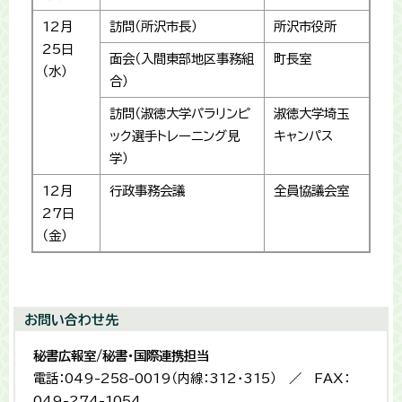
12月
訪問（所沢市長）
所沢市役所
25日
面会（入間東部地区事務組
町長室
（水）
合）
訪問（淑徳大学パラリンピ
淑徳大学埼玉
ック選手トレーニング見
キャンパス
学）
12月
行政事務会議
全員協議会室
27日
（金）
お問い合わせ先
秘書広報室/秘書・国際連携担当
電話：049-258-0019（内線：312・315） ／ FAX：
049-274-1054