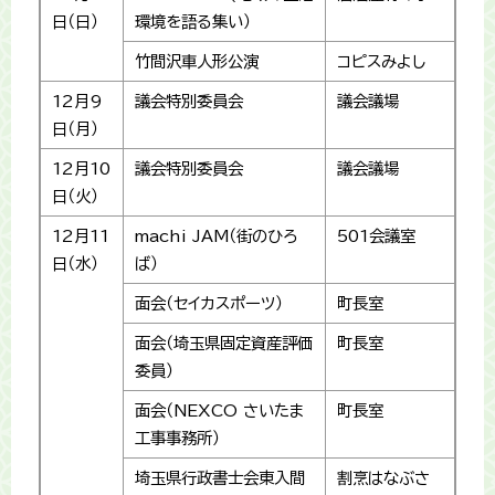
日（日）
環境を語る集い）
竹間沢車人形公演
コピスみよし
12月9
議会特別委員会
議会議場
日（月）
12月10
議会特別委員会
議会議場
日（火）
12月11
machi JAM（街のひろ
501会議室
日（水）
ば）
面会（セイカスポーツ）
町長室
面会（埼玉県固定資産評価
町長室
委員）
面会（NEXCO さいたま
町長室
工事事務所）
埼玉県行政書士会東入間
割烹はなぶさ