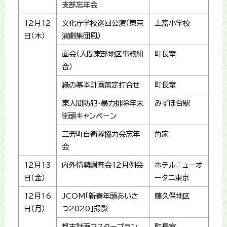
支部忘年会
12月12
文化庁学校巡回公演（東京
上富小学校
日（木）
演劇集団風）
面会（入間東部地区事務組
町長室
合）
緑の基本計画策定打合せ
町長室
東入間防犯・暴力排除年末
みずほ台駅
街頭キャンペーン
三芳町自衛隊協力会忘年
角家
会
12月13
内外情勢調査会12月例会
ホテルニューオ
日（金）
ータニ東京
12月16
JCOM「新春年頭あいさ
藤久保地区
日（月）
つ2020」撮影
都市計画マスタープラン
町長室