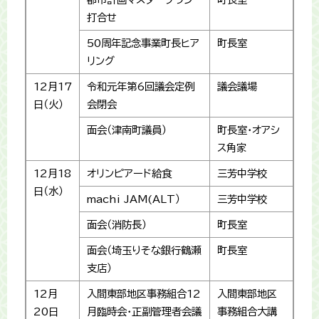
打合せ
50周年記念事業町長ヒア
町長室
リング
12月17
令和元年第6回議会定例
議会議場
日（火）
会閉会
面会（津南町議員）
町長室・オアシ
ス角家
12月18
オリンピアード給食
三芳中学校
日（水）
machi JAM(ALT）
三芳中学校
面会（消防長）
町長室
面会（埼玉りそな銀行鶴瀬
町長室
支店）
12月
入間東部地区事務組合12
入間東部地区
20日
月臨時会・正副管理者会議
事務組合大講