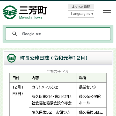
メニューをスキップします
よくある質問
Languages
町長公務日誌 (令和元年12月)
令和元年12月
日付
内容
場所
12月1
カミトメマルシェ
農業センター
日（日）
藤久保第2区・第3区地区
藤久保公民館
社会福祉協議会設立総会
ホール
藤久保第5区 お餅つき
藤久保第5区こ