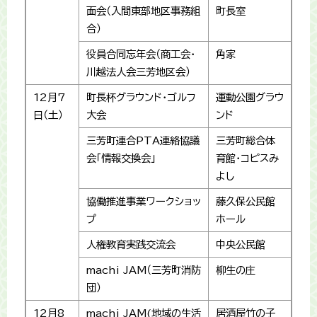
面会（入間東部地区事務組
町長室
合）
役員合同忘年会（商工会・
角家
川越法人会三芳地区会）
12月7
町長杯グラウンド・ゴルフ
運動公園グラウ
日（土）
大会
ンド
三芳町連合PTA連絡協議
三芳町総合体
会「情報交換会」
育館・コピスみ
よし
協働推進事業ワークショッ
藤久保公民館
プ
ホール
人権教育実践交流会
中央公民館
machi JAM（三芳町消防
柳生の庄
団）
12月8
machi JAM(地域の生活
居酒屋竹の子