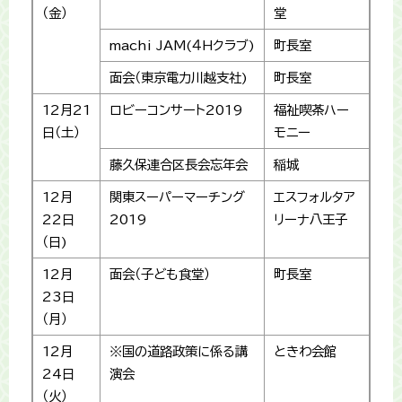
（金）
堂
machi JAM(４Hクラブ)
町長室
面会（東京電力川越支社)
町長室
12月21
ロビーコンサート2019
福祉喫茶ハー
日（土）
モニー
藤久保連合区長会忘年会
稲城
12月
関東スーパーマーチング
エスフォルタア
22日
2019
リーナ八王子
（日)
12月
面会（子ども食堂）
町長室
23日
（月）
12月
※国の道路政策に係る講
ときわ会館
24日
演会
（火）