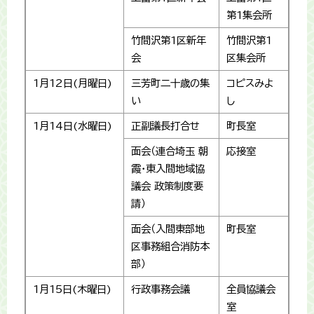
第1集会所
竹間沢第1区新年
竹間沢第1
会
区集会所
1月12日(月曜日)
三芳町二十歳の集
コピスみよ
い
し
1月14日(水曜日)
正副議長打合せ
町長室
面会（連合埼玉 朝
応接室
霞・東入間地域協
議会 政策制度要
請）
面会（入間東部地
町長室
区事務組合消防本
部）
1月15日(木曜日)
行政事務会議
全員協議会
室