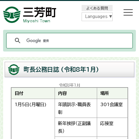
メニューをスキップします
よくある質問
Languages
町長公務日誌 (令和8年1月)
令和8年1月
日付
内容
場所
1月5日(月曜日)
年頭訓示・職員表
301会議室
彰
新年挨拶（正副議
応接室
長）