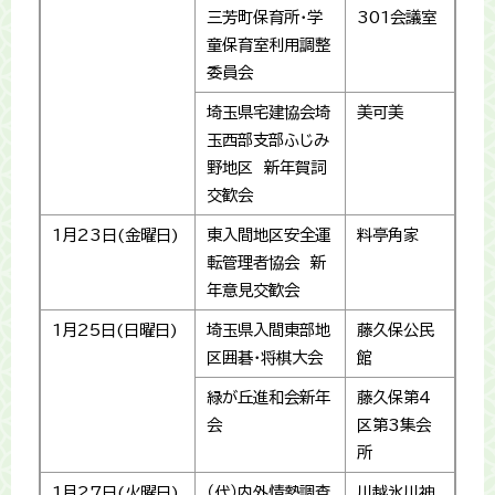
三芳町保育所・学
301会議室
童保育室利用調整
委員会
埼玉県宅建協会埼
美可美
玉西部支部ふじみ
野地区 新年賀詞
交歓会
1月23日(金曜日)
東入間地区安全運
料亭角家
転管理者協会 新
年意見交歓会
1月25日(日曜日)
埼玉県入間東部地
藤久保公民
区囲碁・将棋大会
館
緑が丘進和会新年
藤久保第4
会
区第3集会
所
1月27日(火曜日)
（代）内外情勢調査
川越氷川神