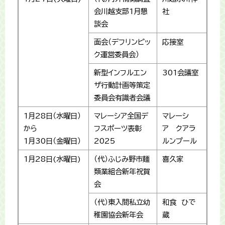
会川越支部1月懇
社
談会
面会（デフリンピッ
応接室
ク運営委員会）
新型インフルエン
301会議室
ザ行動計画等策定
委員会有識者会議
1月28日（水曜日）
マレーシア全国デ
マレーシ
から
フスポーツ表彰
ア クアラ
1月30日（金曜日）
2025
ルンプール
1月28日(水曜日)
（代）ふじみ野市麺
喜久家
類業組合新年祝賀
会
（代）東入間私立幼
和食 ひで
稚園協会新年会
蔵