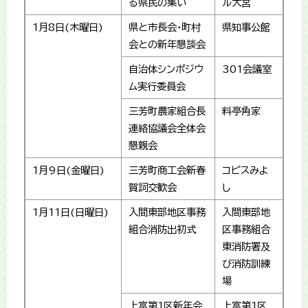
る県民の集い
ル大宮
1月8日(木曜日)
県と市長会・町村
県知事公館
会との新年懇談会
自治体シンポジウ
301会議室
ム実行委員会
三芳町農家組合長
料亭角家
連絡協議会全体会
懇親会
1月9日(金曜日)
三芳町商工会新春
コピスみよ
賀詞交歓会
し
1月11日(日曜日)
入間東部地区事務
入間東部地
組合消防出初式
区事務組合
東消防署及
び消防訓練
場
上富第1区新年会
上富第1区