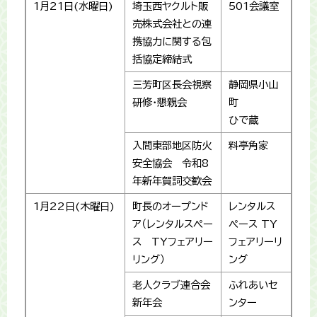
1月21日(水曜日)
埼玉西ヤクルト販
501会議室
売株式会社との連
携協力に関する包
括協定締結式
三芳町区長会視察
静岡県小山
研修・懇親会
町
ひで蔵
入間東部地区防火
料亭角家
安全協会 令和8
年新年賀詞交歓会
1月22日(木曜日)
町長のオープンド
レンタルス
ア（レンタルスペー
ペース TY
ス TYフェアリー
フェアリーリ
リング）
ング
老人クラブ連合会
ふれあいセ
新年会
ンター