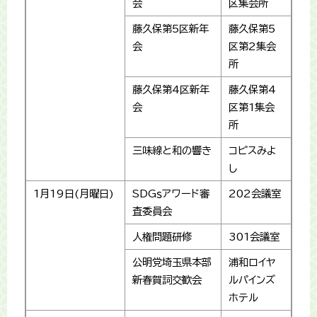
会
区集会所
藤久保第5区新年
藤久保第5
会
区第2集会
所
藤久保第4区新年
藤久保第4
会
区第1集会
所
三味線と和の響き
コピスみよ
し
1月19日(月曜日)
SDGｓアワード審
202会議室
査委員会
人権問題研修
301会議室
公明党埼玉県本部
浦和ロイヤ
新春賀詞交歓会
ルパインズ
ホテル