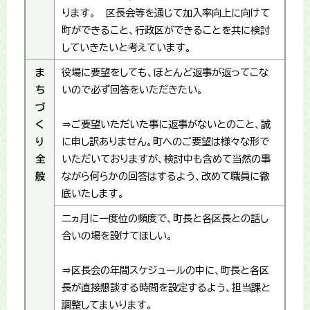
ります。 区長会等を通じて加入率向上に向けて
町ができること、行政区ができることを共に検討
していきたいと考えています。
ま
役場に要望をしても、ほとんど返事が返ってこな
ち
いので必ず回答をいただきたい。
づ
く
⇒ご要望いただいた事に返事がないとのこと、誠
り
に申し訳ありません。町へのご要望は様々な形で
全
いただいておりますが、検討中も含めて当然の事
般
ながら何らかの回答はするよう、改めて職員に徹
底いたします。
二ヵ月に一度位の頻度で、町長と各区長との話し
合いの場を設けてほしい。
⇒区長会の年間スケジュールの中に、町長と各区
長が直接懇談する時間を設定するよう、担当課と
調整してまいります。