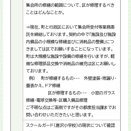
集会所の修繕の範囲について、区が修理するべき
ことはどんなことか。
⇒現在、町と行政区において集会所受付等業務委
託を締結しております。契約の中で「施設及び施設
内備品の小規模な修繕並びに消耗品の整備」につ
きましては区でお願いすることになっています。
町は大規模な施設や設備の修繕を行いますが、軽
微な修理部品交換や消耗品の補充は区にお願いし
ております。
例） 町が修繕するもの・・・ 外壁塗装・雨漏り・
畳表かえ、ドア修繕
区が修理するもの・・・ 小窓のガラス
修繕・電球交換等・区購入備品修理
ご不明な点はご面倒ですがその都度担当課までお
問い合わせいただきたいと思います。
スクールガード（唐沢小学校）の現状について確認