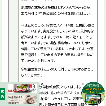
地域拠点施設の建設費はどれくらい掛かるのか。
また名称に「中央公民館」の名称を残してほしい。
⇒現在のところ、給食センター14億、公民館5億と
なっています。実施設計をしていく中で、具体的な
額が決まってきます。それを一緒に建てることも
考えています。その場合、動線等についても考え、
分離していく予定です。名称につきましては、公運
審で協議もしていますのでその意見も参考に決め
ていきたいと思います。
学校給食費の未払いの方に対する町の対応はどう
しているのか。
⇒教育委員会（学校教育課）としては、未払いが少
広告
なくなるよう学校に協力を求めております。口座
振替による未納者につきましては、残高不足等に
よる振替不能は振替予備日に再度口座振替を行