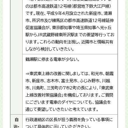
のは都市高速鉄道12号線（都営地下鉄大江戸線）
です。現在、平成9年4月設立された新座市、清瀬
市、所沢市及び練馬区の都市高速鉄道12号線延伸
促進協議会が、東京都知事や埼玉県知事へ光ヶ丘
駅からJR武蔵野線東所沢駅までの要望等行ってお
ります。これらの動向を注視し、近隣市と情報共有
しながら検討していきたい。
鶴瀬駅に停まる電車が少ない。
⇒東武東上線の改善に関しましては、和光市、朝霞
市、新座市、志木市、富士見市、ふじみ野市、川越
市、川島町、三芳町の7市2町の長により、「東武東
上線改善対策協議会」を構成しております。ご質問
にございます電車のダイヤについても、協議会を
通じて要望していきたいと考えています。
自
行政連絡区の区長が担う義務を負っている事項に
治・
ついて具体的に示していただきたい。