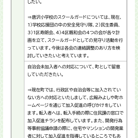
したい。
⇒唐沢小学校のスクールガードについては、現在、
1）学校応援団の中の安全見守り隊、2）民生委員、
3）1区寿朗会、4）4区親和会の4つの会が各々計
画を立て、スクールガードとしての見守り活動を行
っています。今後は各会の連絡調整のあり方を検
討していきたいと考えています。
自治会未加入者への対応について、町として留意
していただきたい。
⇒現在町では、行政区や自治会等に加入されてい
ない方への対応といたしまして、広報みよしや町ホ
ームページを通じて加入促進の呼びかけをしてい
ます。転入者へは、転入手続の際に住民課の窓口で
加入促進チラシを配布しています。また、開発行為
等事前協議申請の際に、住宅やマンションの開発業
者に対して加入促進を指導しているところでもあ