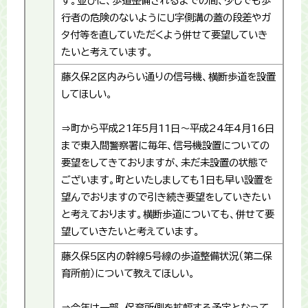
す。並びに、歩道整備されるまでの間、少しでも歩
行者の危険のないようにＵ字側溝の蓋の段差やガ
タ付等を直していただくよう併せて要望していき
たいと考えています。
藤久保2区内みらい通りの信号機、横断歩道を設置
してほしい。
⇒町から平成21年5月11日～平成24年4月16日
まで東入間警察署に毎年、信号機設置についての
要望をしてきておりますが、未だ未設置の状態で
ございます。町といたしましても１日も早い設置を
望んでおりますので引き続き要望をしていきたい
と考えております。横断歩道についても、併せて要
望していきたいと考えています。
藤久保5区内の幹線5号線の歩道整備状況（第二保
育所前）について教えてほしい。
⇒今年は一部、保育所側を拡幅する予定となって