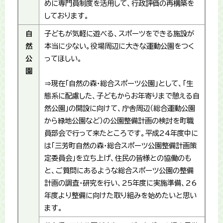
めに専門員制度を活用して、行政評価の再構築を
しております。
自
子どもが気軽に遊べる、スポーツをできる施設が
然
本当に少ない。役場周辺に大きな運動公園をつく
公
ってほしい。
園
⇒現在「自然の森・総合スポーツ公園」として、「生
態系に配慮した、子どもからお年寄りまで憩える自
然公園」の開設に向けて、庁舎周辺（総合運動公園
から緑地公園など）の公園整備計画の検討を町職
員部会で行って来たところです。平成24年度中に
は「三芳町自然の森・総合スポーツ公園整備計画策
定委員会」を立ち上げ、住民の皆様との協働のも
と、ご質問にあるような総合スポーツ公園の整備
計画の調査・研究を行い、25年度に実施準備、26
年度より整備に向けた取り組みを始めたいと思い
ます。