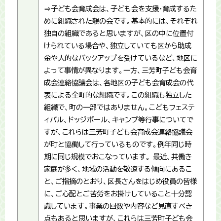
⇒子ども会育成会は、子ども会を支援・育成するた
めに組織された親の会です。基本的には、それぞれ
独自の組織であると思いますが、区の中に位置付
けられている場合や、独立していても区から助成
金や人的なバックアップを受けているなど、地区に
よって事情が異なります。一方、三芳町子ども会育
成会連絡協議会は、各地区の子ども会育成会の代
表による全町的な組織です。この組織も独立した
組織で、町の一部ではありません。こどもフェステ
ィバル、ドッジボール、キャンプ等行事についてで
すが、これらは三芳町子ども会育成会連絡協議会
が町と協働して行っているものです。例年同じ時
期に同じ規模でおこなっています。 最近、共働き
家庭が多く、地域の活動を敬遠する傾向にあるこ
と、ご指摘のとおり、区長さんをはじめ役員の皆様
に、ご心配とご苦労をお掛けしていること十分認
識しています。事業の回数や内容など見直すべき
点もあると思いますが、これらは三芳町子ども会