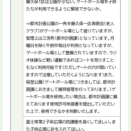
藤久保1区は公園が少ない。ゲートボール場を子供
たちが利用できるように解放できないか。
⇒都市計画公園の一角を藤久保一区寿朗会（老人
クラブ）がゲートボール場として借りていますが、
管理上は三芳町（都市計画課）となっています。月
曜日を除く午前中毎日が利用となっていますが、
ゲートボール場として整備されていますので、ラジ
オ体操など軽い運動であればコートを荒らすこと
もなく利用可能です（ただしゲートの穴が開いてい
ますので注意していただくようになります）また、
俣埜公園（ゲートボール場につきましては、都市計
画課におきまして維持管理を行っております。）ゲ
ートボール場を使用したい場合は、都市計画課に備
えてあります使用許可申請書を提出していただい
た上で、使用できるかを判断いたします。
富士塚第2子供広場の防護柵を高くしてほしい。ま
た子供広場に砂を入れてほしい。